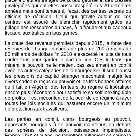
place à d’autres franges de la bourgeoisie et des classes
privilégiées qui ont elles aussi prospéré ces 20 dernières
années mais sont tenues à l’écart des centres secrets ou
officiels de décision. Celui qui gravite autour de ces
centres est assuré de s’enrichir rapidement grâce au
pillage des ressources du pays, à la fraude et aux cadeaux
fiscaux, aux trafics en tous genres.
La chute des revenus pétroliers depuis 2015, la fonte des
réserves de change tombées de plus de 200 à moins de
80 milliards de dollars fin 2018 a exacerbé la lutte de tous
contre tous pour garder la part du lion. Ces frictions qui
minent le pouvoir ne le mettent pas seulement en conflit
avec les autres catégories de la bourgeoisie. Il subit
aussi
les pressions du capital étranger mécontent, malgré les
divers cadeaux reçus du pouvoir et les très bonnes affaires
qu’il fait en Algérie, des lenteurs du régime à libéraliser
encore plus l’économie pour satisfaire sa soif inextinguible
de profits. Il est mécontent de la peur de ce régime à rayer
toutes les lois sociales qui assurent encore un minimum
de protection aux travailleurs.
Les parties en conflit, clans bourgeois au pouvoir,
opposants bourgeois à ce pouvoir maintenus en dehors
des sphères de décision, puissances impérialistes,
France, USA et autres, ne remettent nullement en cause la