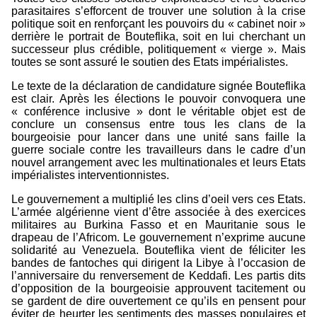
parasitaires s’efforcent de trouver une solution à la crise
politique soit en renforçant les pouvoirs du « cabinet noir »
derrière le portrait de Bouteflika, soit en lui cherchant un
successeur plus crédible, politiquement « vierge ». Mais
toutes se sont assuré le soutien des Etats impérialistes.
Le texte de la déclaration de candidature signée Bouteflika
est clair. Après les élections le pouvoir convoquera une
« conférence inclusive » dont le véritable objet est de
conclure un consensus entre tous les clans de la
bourgeoisie pour lancer dans une unité sans faille la
guerre sociale contre les travailleurs dans le cadre d’un
nouvel arrangement avec les multinationales et leurs Etats
impérialistes interventionnistes.
Le gouvernement a multiplié les clins d’oeil vers ces Etats.
L’armée algérienne vient d’être associée à des exercices
militaires au Burkina Fasso et en Mauritanie sous le
drapeau de l’Africom. Le gouvernement n’exprime aucune
solidarité au Venezuela. Bouteflika vient de féliciter les
bandes de fantoches qui dirigent la Libye à l’occasion de
l’anniversaire du renversement de Keddafi. Les partis dits
d’opposition de la bourgeoisie approuvent tacitement ou
se gardent de dire ouvertement ce qu’ils en pensent pour
éviter de heurter les sentiments des masses populaires et