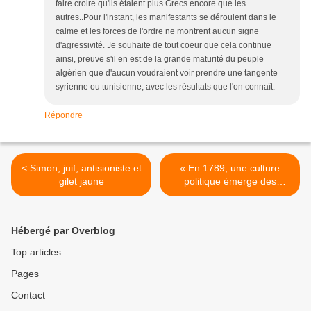
faire croire qu'ils étaient plus Grecs encore que les
autres..Pour l'instant, les manifestants se déroulent dans le
calme et les forces de l'ordre ne montrent aucun signe
d'agressivité. Je souhaite de tout coeur que cela continue
ainsi, preuve s'il en est de la grande maturité du peuple
algérien que d'aucun voudraient voir prendre une tangente
syrienne ou tunisienne, avec les résultats que l'on connaît.
Répondre
< Simon, juif, antisioniste et
« En 1789, une culture
gilet jaune
politique émerge des
cahiers de doléances » Et
ce fut la révolution !
Commentaire de Jean
Hébergé par Overblog
LEVY >
Top articles
Pages
Contact