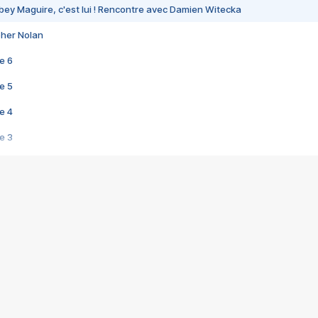
bey Maguire, c'est lui ! Rencontre avec Damien Witecka
pher Nolan
e 6
e 5
e 4
e 3
s créatrices de la VF !
e 2
e 1
e Mektoub My Love arrive enfin ! Rencontre avec Shaïn Boumedine et Sal
i : après Toni en famille
elle réalise le bouleversant Dites lui que je l'aime
ais ! Rencontre autour de Vie privée de Rebecca Zlotowski