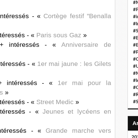
#
#P
intéressés - «
Cortège festif "Benalla
#i
#I
#S
ntéressés - «
Paris sous Gaz
»
#E
 + intéressés - «
Anniversaire de
#E
#P
#C
ntéressés - «
1er mai jaune : les Gilets
#U
#
#I
+ intéressés - «
1er mai pour la
#C
s
»
#R
ntéressés - «
Street Medic
»
#S
ntéressés - «
Jeunes et lycéens en
ntéressés - «
Grande marche vers
20