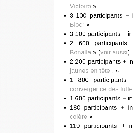
Victoire
»
3 100 participants + 
Bloc"
»
3 100 participants + i
2 600 participants
Benalla
» (
voir aussi
)
2 200 participants + i
jaunes en tête !
»
1 800 participants 
convergence des lutte
1 600 participants + i
180 participants + i
colère
»
110 participants + i