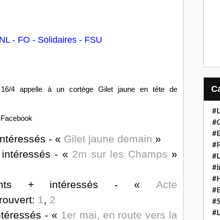
L - FO - Solidaires - FSU
16/4 appelle à un cortège Gilet jaune en tête de
#L
és Facebook
#C
#
intéressés - «
Gilet jaune demain
»
#P
 intéressés - «
2m sur les Champs
»
#L
#I
#H
ants + intéressés - «
Acte
#
rouvert:
1
,
2
#S
#L
ntéressés - «
1er mai, en route vers la