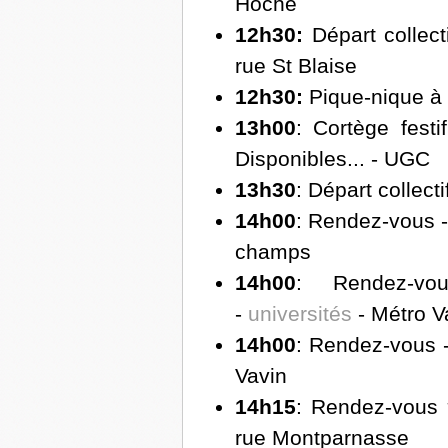
Hoche
12h30:
Départ collect
rue St Blaise
12h30:
Pique-nique à
13h00
: Cortège festif
Disponibles... - UGC
13h30
: Départ collect
14h00
: Rendez-vous -
champs
14h00
: Rendez-vo
-
universités
- Métro V
14h00
: Rendez-vous 
Vavin
14h15
: Rendez-vous
rue Montparnasse