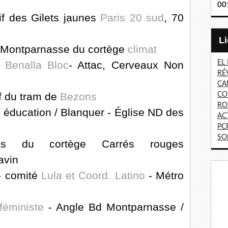
00
if des Gilets jaunes
Paris 20 sud
, 70
 Montparnasse du cortège
climat
EL
Benalla Bloc
- Attac, Cerveaux Non
RÉ
CA
if du tram de
Bezons
CO
RO
 éducation / Blanquer - Église ND des
AC
PC
SO
us du cortège Carrés rouges
avin
- comité
Lula et Coord. Latino
- Métro
féministe
- Angle Bd Montparnasse /