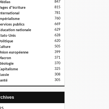
847
Médias
815
ages d"écriture
781
nternational
760
mpérialisme
669
ervices publics
629
ducation nationale
628
tats-Unis
620
olitique
505
ulture
399
nion européenne
371
Macron
370
déologie
325
apitalisme
308
ussie
305
anté
Archives
25