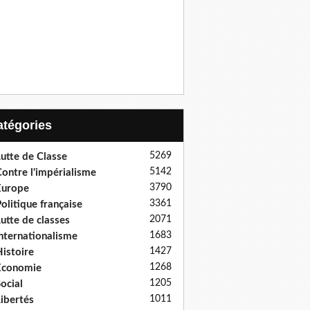
Catégories
5269
utte de Classe
5142
ontre l'impérialisme
3790
Europe
3361
olitique française
2071
utte de classes
1683
nternationalisme
1427
istoire
1268
Economie
1205
ocial
1011
ibertés