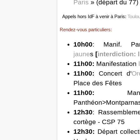
Paris
» (départ du 77)
Appels hors IdF à venir à Paris:
Toulo
Rendez-vous particuliers:
10h00
: Manif. Pa
jaune
s
[
interdiction: l
11h00:
Manifestation
11h00:
Concert d'
Or
Place des Fêtes
11h00:
Mani
Panthéon>Montparna
12h30
: Rassembleme
cortège - CSP 75
12h30:
Départ collect