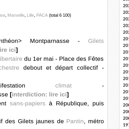
20
20
use
,
Marseille
,
Lille
,
PACA
(total 6 100)
20
20
20
20
nthéon> Montparnasse -
Gilets
20
ire ici
]
20
libertaire
du 1er mai - Place des Fêtes
20
20
chestre
debout et départ collectif -
20
20
festation
climat
-
20
20
sse
[
interdiction: lire ici
]
20
nt
sans-papiers
à République, puis
20
20
20
if des Gilets jaunes de
Pantin
, métro
19