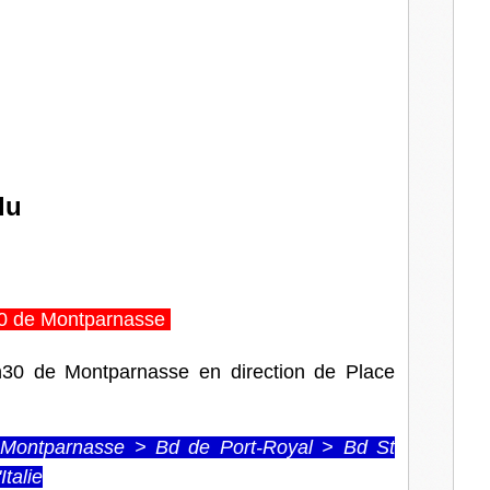
l
du
30 de Montparnasse
h30 de Montparnasse en direction de Place
 Montparnasse > Bd de Port-Royal > Bd St
Italie