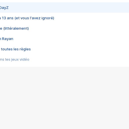
 DayZ
 a 13 ans (et vous l'avez ignoré)
e (littéralement)
im Rayan
 toutes les règles
s les jeux vidéo
us choquant de Rockstar ? - Le scandale BULLY
e plus moche de Steam
du RÊVE tourne au CAUCHEMAR
pendant 8 heures
it… à tort
umiliés par un jeu vidéo