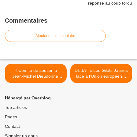
Commentaires
Ajouter un commentaire
< Comité de soutien à
DÉBAT « Les Gilets Jaunes
Jean-Michel Dieudonné,
face à l'Union européenne
cégétiste, plus de 25 ans de
» : mardi 9 avril 2019 à 19h
service, licencié par la
à Paris (Annexe de la
SNCF
Bourse du Travail) >
Hébergé par Overblog
Top articles
Pages
Contact
Signaler un abus