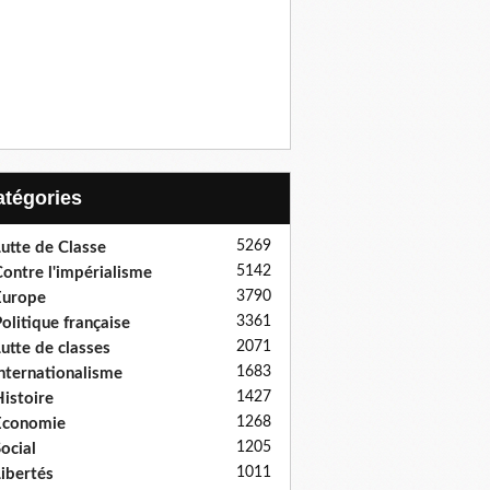
Catégories
5269
utte de Classe
5142
ontre l'impérialisme
3790
Europe
3361
olitique française
2071
utte de classes
1683
nternationalisme
1427
istoire
1268
Economie
1205
ocial
1011
ibertés