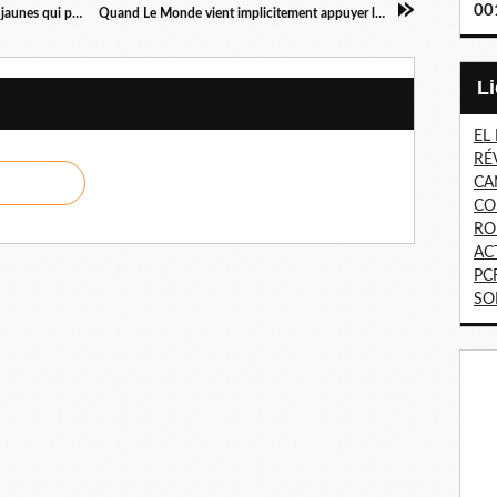
00
«Ne vous suicidez pas !» : ces slogans de Gilets jaunes qui peinent à attirer l'attention médiatique
Quand Le Monde vient implicitement appuyer la démarche de Bernard Thibault
EL
RÉ
CA
CO
RO
AC
PC
SO