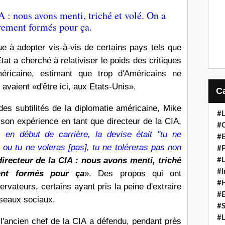
IA : nous avons menti, triché et volé. On a
èrement formés pour ça.
que à adopter vis-à-vis de certains pays tels que
Etat a cherché à relativiser le poids des critiques
méricaine, estimant que trop d'Américains ne
 avaient «d'être ici, aux Etats-Unis».
es subtilités de la diplomatie américaine, Mike
#L
on expérience en tant que directeur de la CIA,
#C
s en début de carrière, la devise était "tu ne
#
 ou tu ne voleras [pas], tu ne toléreras pas non
#P
 directeur de la CIA : nous avons menti, triché
#L
#I
ent formés pour ça
». Des propos qui ont
#H
ervateurs, certains ayant pris la peine d'extraire
#
éseaux sociaux.
#S
#L
 l'ancien chef de la CIA a défendu,
pendant près