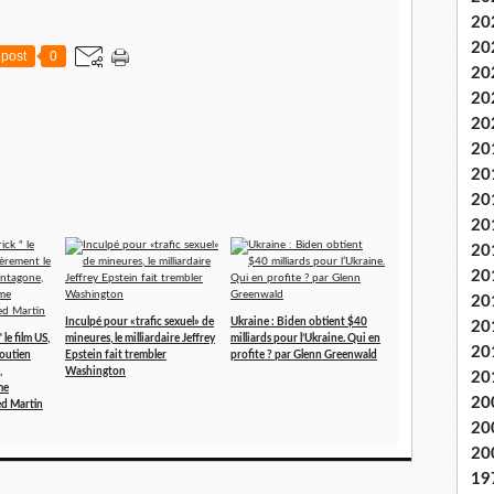
20
20
post
0
20
20
20
20
20
20
20
20
20
20
Inculpé pour «trafic sexuel» de
Ukraine : Biden obtient $40
20
le film US,
mineures, le milliardaire Jeffrey
milliards pour l’Ukraine. Qui en
20
soutien
Epstein fait trembler
profite ? par Glenn Greenwald
,
Washington
20
me
20
d Martin
20
20
19