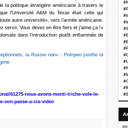
#
de la politique étrangère américaine à travers le
#P
que l'Université A&M du Texas était celle qui
#i
toute autre université», vers l'armée américaine.
#I
 servir. Vous devez en être fiers et j'aime ça !»
#S
iplomate dans l'introduction plutôt enflammée de
#E
#E
#P
tionnels, la Russie non» : Pompeo justifie la
#C
#U
égime
#
#I
#C
#R
ional/61275-nous-avons-menti-triche-vole-le-
#S
ue-son-passe-a-cia-video
20