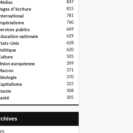
847
Médias
815
ages d"écriture
781
nternational
760
mpérialisme
669
ervices publics
629
ducation nationale
628
tats-Unis
620
olitique
505
ulture
399
nion européenne
371
Macron
370
déologie
325
apitalisme
308
ussie
305
anté
Archives
25