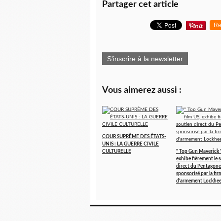
Partager cet article
Re
S'inscrire à la newsletter
Vous aimerez aussi :
COUR SUPRÊME DES ÉTATS-
UNIS : LA GUERRE CIVILE
CULTURELLE
" Top Gun Maverick " 
exhibe fièrement le 
direct du Pentagone
sponsorisé par la fir
d'armement Lockhee