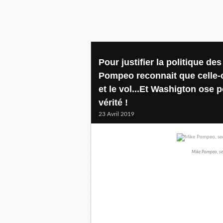
Pour justifier la politique des
Pompeo reconnait que celle-c
et le vol...Et Washigton ose 
vérité !
23 Avril 2019
Mike Pompeo, secr