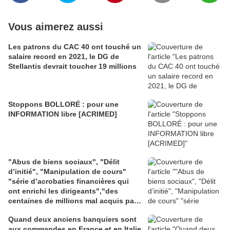
Vous aimerez aussi
Les patrons du CAC 40 ont touché un
salaire record en 2021, le DG de
Stellantis devrait toucher 19 millions
Stoppons BOLLORÉ : pour une
INFORMATION libre [ACRIMED]
"Abus de biens sociaux", "Délit
d’initié", "Manipulation de cours"
"série d’acrobaties financières qui
ont enrichi les dirigeants","des
centaines de millions mal acquis par
Ernest-Antoine Seillière, ancien
Quand deux anciens banquiers sont
président du Medef,
aux commandes en France et en Italie