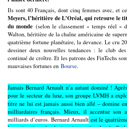
|
Classement Forbes 2019 Des Milliardaires Français
Ils sont 40 Français, dont cinq femmes avec, et ce
Meyers, l’héritière de L’Oréal, qui retrouve le t
du monde
(selon le classement « temps réel » 
Walton, héritière de la chaîne américaine de supe
quatrième fortune planétaire, la devance. Le cru 2
dessiner deux nouvelles tendances : le club des u
continué de croître. Et les patrons des FinTechs son
mauvaises fortunes en
Bourse
.
Jamais Bernard Arnault n’a autant dominé ! Aprè
pour le secteur du luxe, son groupe LVMH a expl
titre ne lui est jamais aussi bien allé – domine e
milliardaires français. Mieux, il accentue son 
milliards d’euros. Bernard Arnault
est le quatrièm