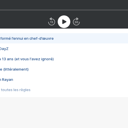
nsformé l’ennui en chef-d’œuvre
 DayZ
 a 13 ans (et vous l'avez ignoré)
e (littéralement)
im Rayan
 toutes les règles
s les jeux vidéo
us choquant de Rockstar ? - Le scandale BULLY
e plus moche de Steam