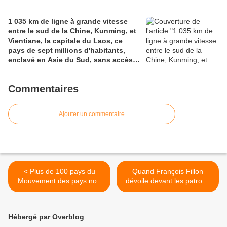
1 035 km de ligne à grande vitesse
entre le sud de la Chine, Kunming, et
Vientiane, la capitale du Laos, ce
pays de sept millions d'habitants,
enclavé en Asie du Sud, sans accès à
la mer.
Commentaires
Ajouter un commentaire
< Plus de 100 pays du
Quand François Fillon
Mouvement des pays non
dévoile devant les patrons
alignés à Caracas, pour
ce qui se cache derrière la
défendre le multilatéralisme
"retraite à points"...VIDEO >
et l’autodétermination des
Hébergé par Overblog
peuples