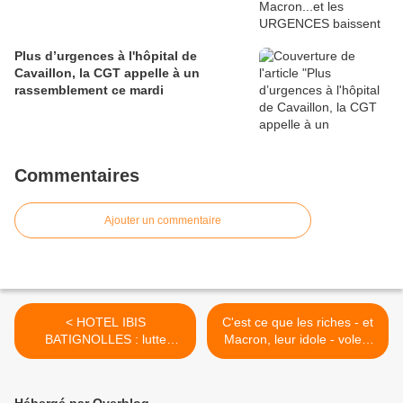
Plus d’urgences à l'hôpital de
Cavaillon, la CGT appelle à un
rassemblement ce mardi
Commentaires
Ajouter un commentaire
< HOTEL IBIS
C'est ce que les riches - et
BATIGNOLLES : lutte
Macron, leur idole - volent
contre la sous-traitance,
aux pauvres qui fait l"argent
l'exploitation et le
des riches ! >
harcèlement !
Hébergé par Overblog