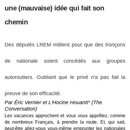
comme de nombreux Français, à prendre la route.
une (mauvaise) idée qui fait son
Et, qui sait, peut-être allez-vous vous-même
emprunter les nationales pour éviter le coût trop
chemin
élevé des péages ? Sauf que votre tactique risque de
devenir inutile dans les mois à venir. En effet, les
Des députés LREM militent pour que des tronçons
nationales pourraient bien être à leur tour
privatisées.
de nationale soient concédés aux groupes
autoroutiers. Oubliant que le privé n'a pas fait la
preuve de son efficacité.
Par Éric Vernier et L'Hocine Houanti* (The
Conversation)
Les vacances approchent et vous vous apprêtez, comme
de nombreux Français, à prendre la route. Et, qui sait,
peut-être allez-vous vous-même emprunter les nationales