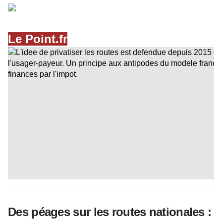
Le Point.fr
Les vacances approchent et vous vous apprêtez,
Des péages sur les routes nationales :