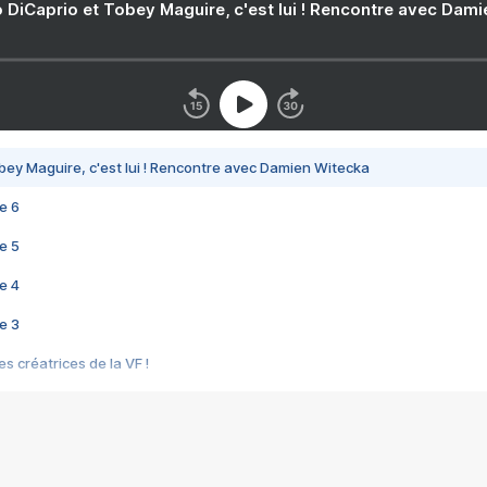
 DiCaprio et Tobey Maguire, c'est lui ! Rencontre avec Dam
bey Maguire, c'est lui ! Rencontre avec Damien Witecka
e 6
e 5
e 4
e 3
s créatrices de la VF !
e 2
e 1
e Mektoub My Love arrive enfin ! Rencontre avec Shaïn Boumedine et Sal