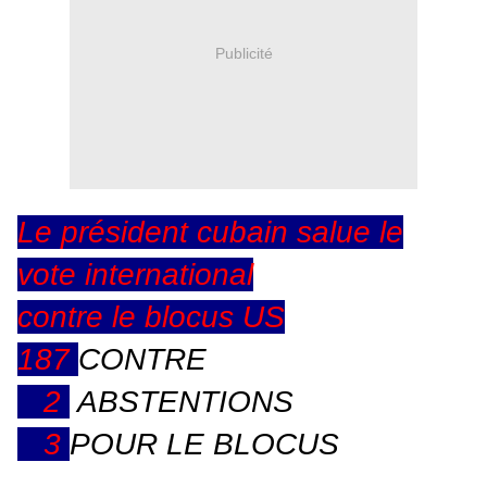
Publicité
Le président cubain salue le
vote international
contre le blocus
US
187
CONTRE
2
ABSTENTIONS
3
POUR LE BLOCUS