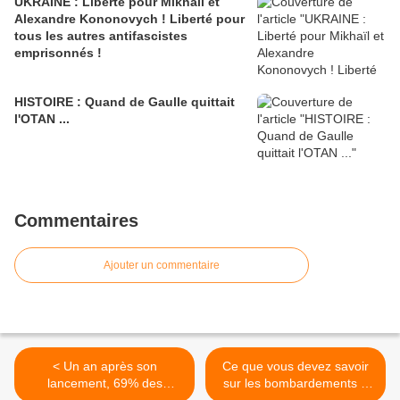
UKRAINE : Liberté pour Mikhaïl et
Alexandre Kononovych ! Liberté pour
tous les autres antifascistes
emprisonnés !
HISTOIRE : Quand de Gaulle quittait
l'OTAN ...
Commentaires
Ajouter un commentaire
< Un an après son
Ce que vous devez savoir
lancement, 69% des
sur les bombardements à
Français trouvent le
Gaza >