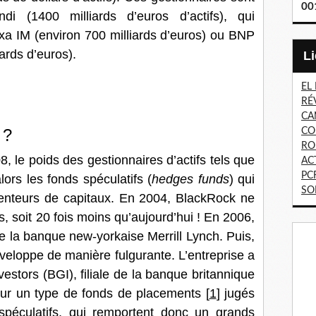
00
i (1400 milliards d’euros d’actifs), qui
Axa IM (environ 700 milliards d’euros) ou BNP
ards d’euros).
EL
RÉ
CA
?
CO
RO
8, le poids des gestionnaires d’actifs tels que
AC
PC
lors les fonds spéculatifs (
hedges funds
) qui
SO
tenteurs de capitaux. En 2004, BlackRock ne
s, soit 20 fois moins qu’aujourd’hui ! En 2006,
e la banque new-yorkaise Merrill Lynch. Puis,
veloppe de manière fulgurante. L’entreprise a
estors (BGI), filiale de la banque britannique
 sur un type de fonds de placements
[
1
]
jugés
spéculatifs, qui remportent donc un grands