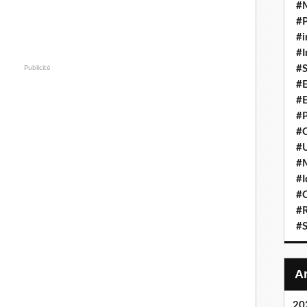
#
#P
#i
#I
#S
Publicité
#E
#E
#P
#C
#U
#
#I
#C
#R
#S
20