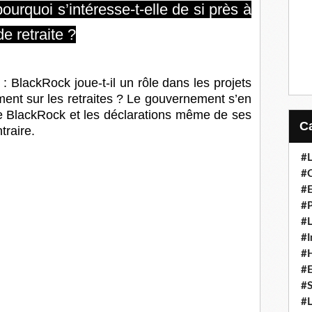
pourquoi s’intéresse-t-elle de si près à
e retraite ?
: BlackRock joue-t-il un rôle dans les projets
nt sur les retraites ? Le gouvernement s’en
de BlackRock et les déclarations même de ses
traire.
#L
#C
#
#P
#L
#I
#H
#
#S
#L