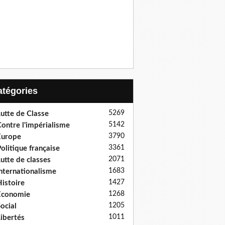
Catégories
5269
utte de Classe
5142
ontre l'impérialisme
3790
Europe
3361
olitique française
2071
utte de classes
1683
nternationalisme
1427
istoire
1268
Economie
1205
ocial
1011
ibertés