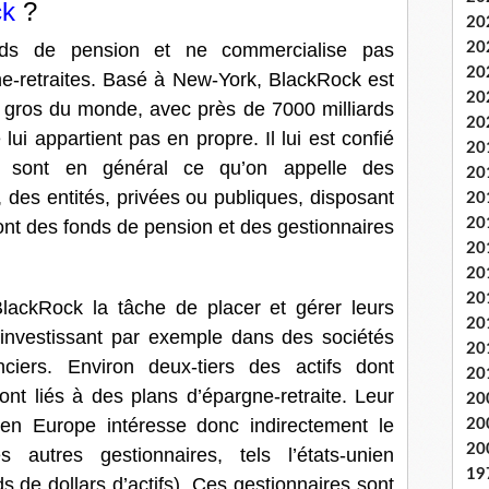
ck
?
20
20
nds de pension et ne commercialise pas
20
e-retraites. Basé à New-York, BlackRock est
20
us gros du monde, avec près de 7000 milliards
20
lui appartient pas en propre. Il lui est confié
20
ts sont en général ce qu’on appelle des
20
», des entités, privées ou publiques, disposant
20
20
nt des fonds de pension et des gestionnaires
20
20
20
BlackRock la tâche de placer et gérer leurs
20
 investissant par exemple dans des sociétés
20
ciers. Environ deux-tiers des actifs dont
20
ont liés à des plans d’épargne-retraite. Leur
20
n Europe intéresse donc indirectement le
20
20
 autres gestionnaires, tels l’états-unien
19
s de dollars d’actifs). Ces gestionnaires sont