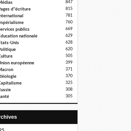
847
Médias
815
ages d"écriture
781
nternational
760
mpérialisme
669
ervices publics
629
ducation nationale
628
tats-Unis
620
olitique
505
ulture
399
nion européenne
371
Macron
370
déologie
325
apitalisme
308
ussie
305
anté
Archives
25