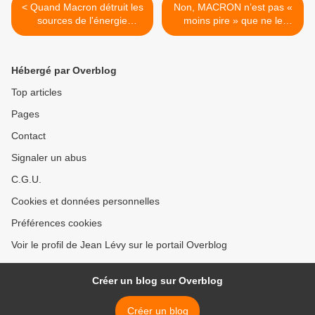
< Quand Macron détruit les
Non, MACRON n’est pas «
sources de l'énergie
moins pire » que ne le
française...
serait Marine LE PEN >
Hébergé par Overblog
Top articles
Pages
Contact
Signaler un abus
C.G.U.
Cookies et données personnelles
Préférences cookies
Voir le profil de Jean Lévy sur le portail Overblog
Créer un blog sur Overblog
Créer un blog