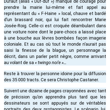
Dufaut (alias « Duf-duf ») manque de courage pour
prendre la mairie lui-même et fait appel au
représentant du « F-Haine » local, chauve et bardé
d’un brassard noir, qui lui fait rencontrer Marie
Josée-Roig. Celle-ci est croquée déambulant dans
une voiture noire dont le pare-chocs a laissé place
à une bouche aux lèvres bombées façon imagerie
coloniale. Et au cas où tout le monde n’aurait pas
saisi la finesse de la blague, un personnage la
décrit, dans un parler petit nègre, comme arrivant
au volant de sa
« twingo noi’e »…
Reste à trouver la personne idoine pour la diffusion
des 35 000 tracts. Ce sera Christophe Castaner.
Suivent une dizaine de pages crayonnées avec tant
de précision qu’on apprendra plus tard que les
dessinateurs se sont appuyés sur de véritables
portraits des deux protagonistes. Le scénario, lui,