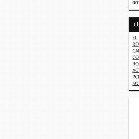
00
EL
RÉ
CA
CO
RO
AC
PC
SO