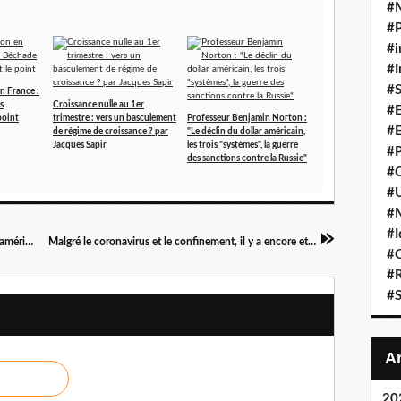
#
#P
#i
#I
#S
en France :
s
Croissance nulle au 1er
#E
point
trimestre : vers un basculement
Professeur Benjamin Norton :
#E
de régime de croissance ? par
"Le déclin du dollar américain,
Jacques Sapir
les trois "systèmes", la guerre
#P
des sanctions contre la Russie"
#C
#U
#
#I
Trump et Poutine louent la coopération russo-américaine, en invoquant un épisode de 1945
Malgré le coronavirus et le confinement, il y a encore et toujours un 1er Mai et il faut le célébrer !
#C
#R
#S
20