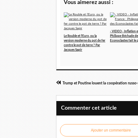
Vous aimerez aussi :
- VIDEO - Inflation 
Le Rouble et l’Euro, ou la
Philippe Béchade de
version moderne du pot de fer
Econoclastes fait le 
contre le pot de terre ? Par
Jacques Sapir
Commenter cet article
Ajouter un commentaire