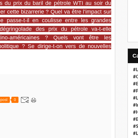
 du prix du baril de pétrole WTI au soir du
r cette bizarrerie ? Quel va être l’impact sur
 passe-t-il en coulisse entre les grandes
dégringolade des prix du pétrole va-t-elle
tino-américaines ? Quels vont être les
litique ? Se dirige-t-on vers de nouvelles
#L
#C
#
#P
#L
post
0
#I
#H
#
#S
#L