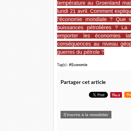
température au Groenland mais
lundi 21 avril. Comment explique
l’économie mondiale ? Que se
puissances pétrolières ? La 
emporter les économies la
conséquences au niveau géopo
guerres du pétrole ?
Tag(s) :
#Economie
Partager cet article
Re
S'inscrire à la newsletter