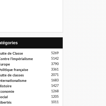
Catégories
5269
utte de Classe
5142
ontre l'impérialisme
3790
Europe
3361
olitique française
2071
utte de classes
1683
nternationalisme
1427
istoire
1268
Economie
1205
ocial
1011
ibertés