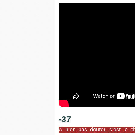
-37
À n’en pas douter, c’est le ch