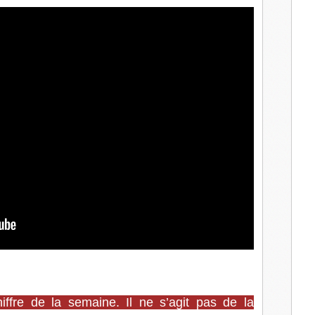
l
iffre de la semaine. Il ne s’agit pas de la