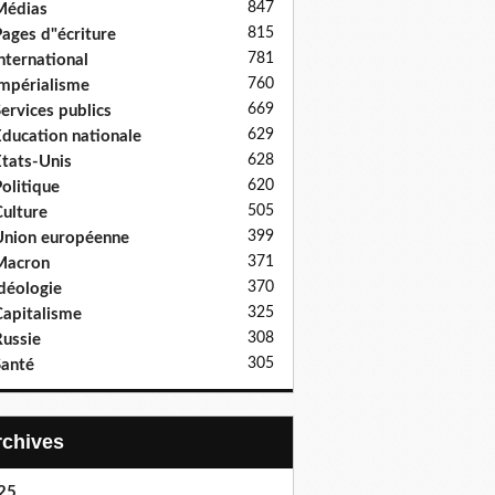
847
Médias
815
ages d"écriture
781
nternational
760
mpérialisme
669
ervices publics
629
ducation nationale
628
tats-Unis
620
olitique
505
ulture
399
nion européenne
371
Macron
370
déologie
325
apitalisme
308
ussie
305
anté
Archives
25