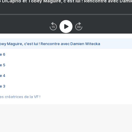
 DiCaprio et Tobey Maguire, c'est lui ! Rencontre avec Dam
bey Maguire, c'est lui ! Rencontre avec Damien Witecka
e 6
e 5
e 4
e 3
s créatrices de la VF !
e 2
e 1
e Mektoub My Love arrive enfin ! Rencontre avec Shaïn Boumedine et Sal