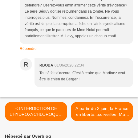
défendre? Oserez-vous enfin affirmer cette vérité d'évidence?
Le père Séguy doit se retourner dans sa tombe. Ne vous
interrogez plus. Nommez, condamnez. En l'occurrence, la
vérité est simple: la corruption a fichu en l'air le syndicalisme
français, ce que le parcours de Mme Notat pourrait
parfaitement illustrer. M. Levy, appelez un chat un chat!
Répondre
R
RBOBA
01/06/2020 22:34
Tout à fait d'accord. C'est à croire que Martinez veut
être le chien de Berger !
< INTERDICTION DE
A partir du 2 juin, la France
L’HYDROXYCHLOROQUIN
en liberté...surveillée. Mais
E : QUAND OLIVIER
les Français réinvestissent
VÉRAN PATAUGE
les rues de nos villes ! >
Hébergé par Overblog