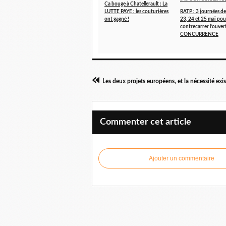
Ca bouge à Chatellerault : La
LUTTE PAYE : les couturières
RATP : 3 journées d
ont gagné !
23, 24 et 25 mai pou
contrecarrer l’ouvert
CONCURRENCE
Commenter cet article
Ajouter un commentaire