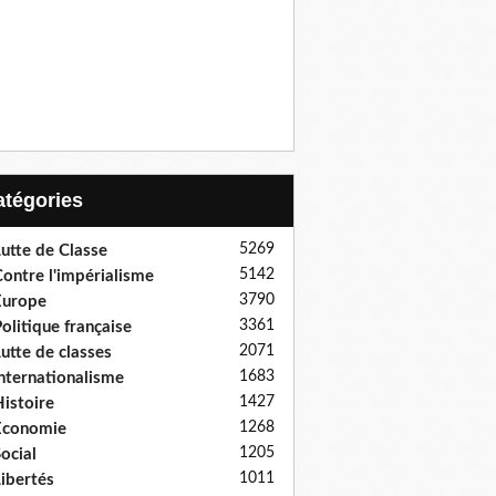
Catégories
5269
utte de Classe
5142
ontre l'impérialisme
3790
Europe
3361
olitique française
2071
utte de classes
1683
nternationalisme
1427
istoire
1268
Economie
1205
ocial
1011
ibertés