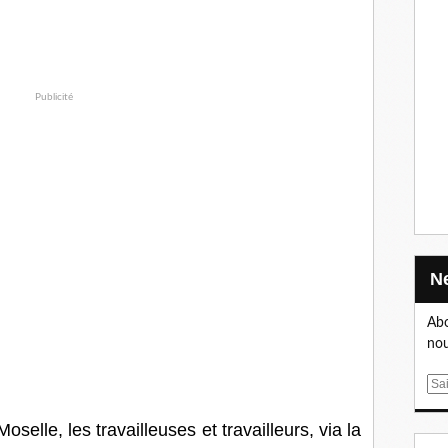
Publicité
Abo
nou
E
m
a
selle, les travailleuses et travailleurs, via la
i