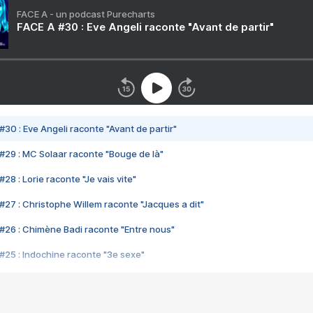
FACE A - un podcast Purecharts
FACE A #30 : Eve Angeli raconte "Avant de partir"
#30 : Eve Angeli raconte "Avant de partir"
#29 : MC Solaar raconte "Bouge de là"
28 : Lorie raconte "Je vais vite"
#27 : Christophe Willem raconte "Jacques a dit"
#26 : Chimène Badi raconte "Entre nous"
#25 : Indochine raconte "3e sexe"
#24 : Zaho raconte "C'est chelou"
#23 : Patrick Bruel raconte "Au café des délices"