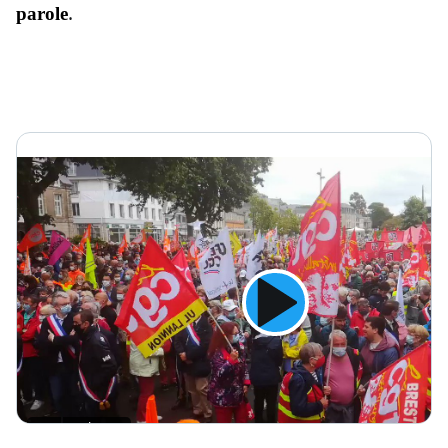
. 
parole
0:10
7,6 k vues