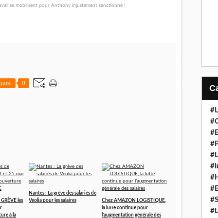
post
0
#L
#C
#
#P
#L
#I
#H
#
Nantes : La grève des salariés de
#S
e GRÈVE les
Veolia pour les salaires
Chez AMAZON LOGISTIQUE,
r
la lutte continue pour
#L
ure à la
l’augmentation générale des