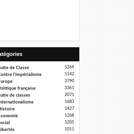
Catégories
5269
utte de Classe
5142
ontre l'impérialisme
3790
Europe
3361
olitique française
2071
utte de classes
1683
nternationalisme
1427
istoire
1268
Economie
1205
ocial
1011
ibertés