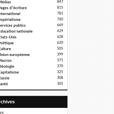
847
Médias
815
ages d"écriture
781
nternational
760
mpérialisme
669
ervices publics
629
ducation nationale
628
tats-Unis
620
olitique
505
ulture
399
nion européenne
371
Macron
370
déologie
325
apitalisme
308
ussie
305
anté
Archives
25