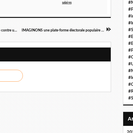
#
salaires
#P
#i
#I
#S
En Côte d'Ivoire aussi, le peuple est dans la rue contre une nouvelle candidature Alassane Ouattara, l'homme des Français
IMAGINONS une plate-forme électorale populaire qui pourrait gagner en France en 2022 ! par Gilles Questiaux
#E
#E
#P
#C
#U
#
#I
#C
#R
#S
20