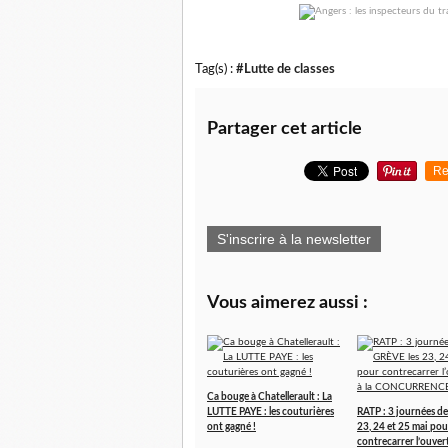
Tag(s) :
#Lutte de classes
Partager cet article
Re
S'inscrire à la newsletter
Vous aimerez aussi :
Ca bouge à Chatellerault : La
LUTTE PAYE : les couturières
RATP : 3 journées d
ont gagné !
23, 24 et 25 mai pou
contrecarrer l’ouvert