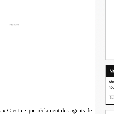
Publicité
Abo
nou
E
m
a
 » C’est ce que réclament des agents de
i