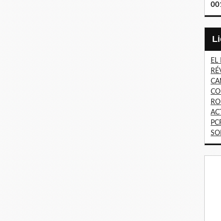
00
EL
RÉ
CA
CO
RO
AC
PC
SO