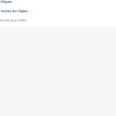
im Rayan
 toutes les règles
s les jeux vidéo
us choquant de Rockstar ? - Le scandale BULLY
e plus moche de Steam
du RÊVE tourne au CAUCHEMAR
pendant 8 heures
it… à tort
umiliés par un jeu vidéo
ire - Final Fantasy 8
ti un empire - Age of Empires
story DOFUS
tard, il crée l'un des pires jeux de tous les temps, MindsEye.