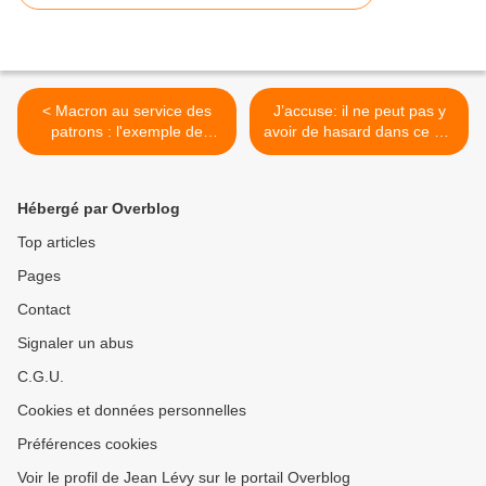
< Macron au service des
J’accuse: il ne peut pas y
patrons : l'exemple de
avoir de hasard dans ce qui
Inteva Products à Saint-Dié-
se passe au PCF… par
des- Vosges
DANIELLE BLEITRACH >
Hébergé par Overblog
Top articles
Pages
Contact
Signaler un abus
C.G.U.
Cookies et données personnelles
Préférences cookies
Voir le profil de Jean Lévy sur le portail Overblog