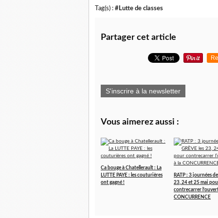
Tag(s) :
#Lutte de classes
Partager cet article
Re
S'inscrire à la newsletter
Vous aimerez aussi :
Ca bouge à Chatellerault : La
LUTTE PAYE : les couturières
RATP : 3 journées d
ont gagné !
23, 24 et 25 mai pou
contrecarrer l’ouvert
CONCURRENCE