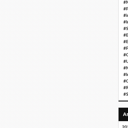
#
#P
#i
#I
#S
#E
#E
#P
#C
#U
#
#I
#C
#R
#S
20