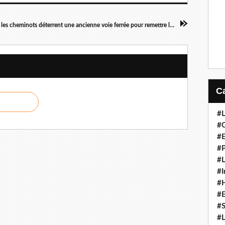
À Caen, les cheminots déterrent une ancienne voie ferrée pour remettre le train sur le devant de la scène
#L
#C
#
#P
#L
#I
#H
#
#S
#L