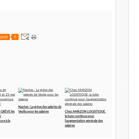
l
post
0
Nantes : La grève des salariés de
e GRÈVE les
Veolia pour les salaires
Chez AMAZON LOGISTIQUE,
r
la lutte continue pour
ure à la
l’augmentation générale des
salaires