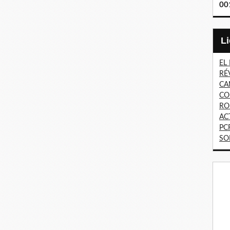
00
EL
RÉ
CA
CO
RO
AC
PC
SO