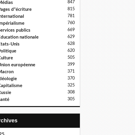
847
Médias
815
ages d"écriture
781
nternational
760
mpérialisme
669
ervices publics
629
ducation nationale
628
tats-Unis
620
olitique
505
ulture
399
nion européenne
371
Macron
370
déologie
325
apitalisme
308
ussie
305
anté
Archives
25