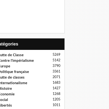
Catégories
5269
utte de Classe
5142
ontre l'impérialisme
3790
Europe
3361
olitique française
2071
utte de classes
1683
nternationalisme
1427
istoire
1268
Economie
1205
ocial
1011
ibertés