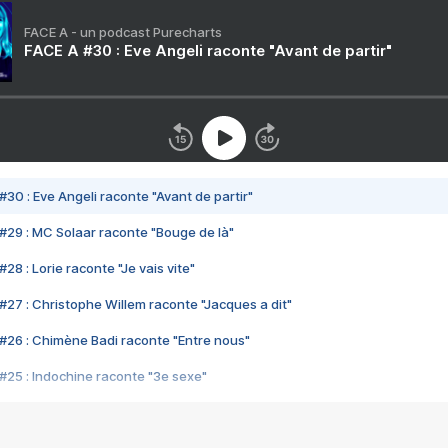
FACE A - un podcast Purecharts
FACE A #30 : Eve Angeli raconte "Avant de partir"
#30 : Eve Angeli raconte "Avant de partir"
#29 : MC Solaar raconte "Bouge de là"
28 : Lorie raconte "Je vais vite"
#27 : Christophe Willem raconte "Jacques a dit"
#26 : Chimène Badi raconte "Entre nous"
#25 : Indochine raconte "3e sexe"
#24 : Zaho raconte "C'est chelou"
#23 : Patrick Bruel raconte "Au café des délices"