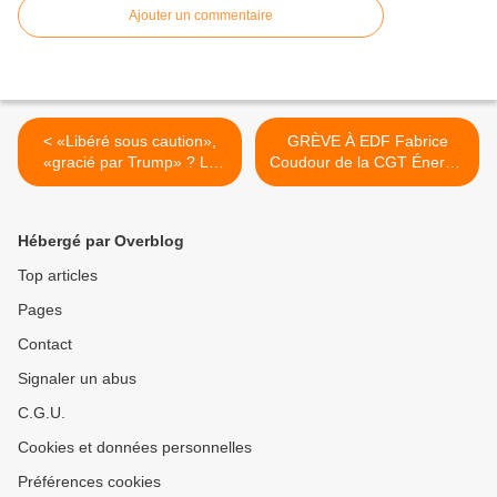
Ajouter un commentaire
< «Libéré sous caution»,
GRÈVE À EDF Fabrice
«gracié par Trump» ? Le
Coudour de la CGT Énergie
sort d'Assange en proie aux
: « On se bat pour les
spéculations hâtives
usagers et en défense du
service public » >
Hébergé par Overblog
Top articles
Pages
Contact
Signaler un abus
C.G.U.
Cookies et données personnelles
Préférences cookies