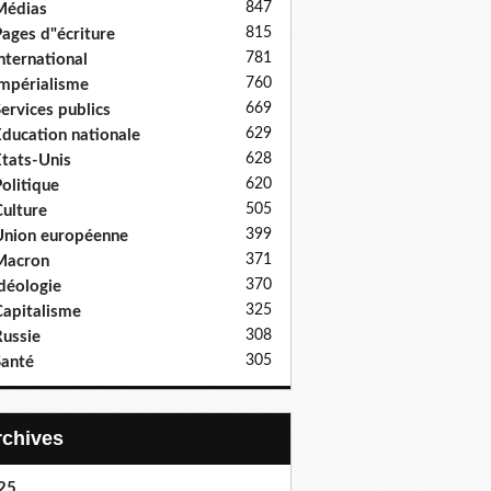
847
Médias
815
ages d"écriture
781
nternational
760
mpérialisme
669
ervices publics
629
ducation nationale
628
tats-Unis
620
olitique
505
ulture
399
nion européenne
371
Macron
370
déologie
325
apitalisme
308
ussie
305
anté
Archives
25