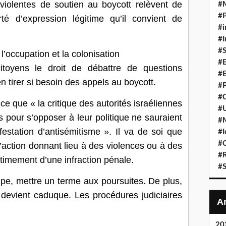
violentes de soutien au boycott relèvent de
#
#P
té d’expression légitime qu’il convient de
#i
#I
#S
l’occupation et la colonisation
#E
citoyens le droit de débattre de questions
#E
en tirer si besoin des appels au boycott.
#P
#C
 que « la critique des autorités israéliennes
#U
 pour s’opposer à leur politique ne sauraient
#
station d’antisémitisme ». Il va de soi que
#I
#C
’action donnant lieu à des violences ou à des
#R
itimement d’une infraction pénale.
#S
cipe, mettre un terme aux poursuites. De plus,
0) devient caduque. Les procédures judiciaires
20