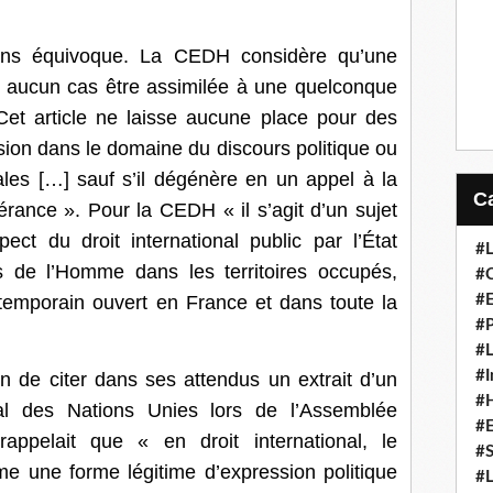
sans équivoque. La CEDH considère qu’une
 aucun cas être assimilée à une quelconque
Cet article ne laisse aucune place pour des
ession dans le domaine du discours politique ou
ales […] sauf s’il dégénère en un appel à la
lérance ». Pour la CEDH « il s’agit d’un sujet
pect du droit international public par l’État
#L
its de l’Homme dans les territoires occupés,
#C
temporain ouvert en France et dans toute la
#
#P
#L
#I
 de citer dans ses attendus un extrait d’un
#H
al des Nations Unies lors de l’Assemblée
#
appelait que « en droit international, le
#S
e une forme légitime d’expression politique
#L