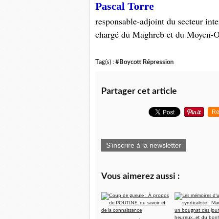
Pascal Torre
responsable-adjoint du secteur int
chargé du Maghreb et du Moyen-O
Tag(s) :
#Boycott Répression
Partager cet article
Re
S'inscrire à la newsletter
Vous aimerez aussi :