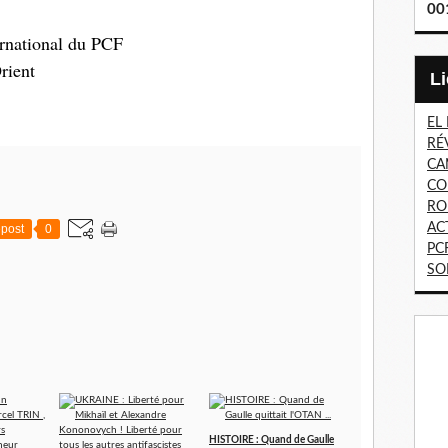
00
ernational du PCF
rient
EL
RÉ
CA
CO
RO
AC
post
0
PC
SO
HISTOIRE : Quand de Gaulle