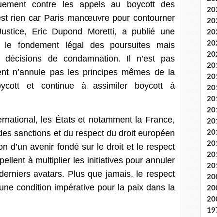
quement contre les appels au boycott des
20
n est rien car Paris manœuvre pour contourner
20
Justice, Eric Dupond Moretti, a publié une
20
20
ant le fondement légal des poursuites mais
20
s décisions de condamnation. Il n’est pas
20
nt n’annule pas les principes mêmes de la
20
ycott et continue à assimiler boycott à
20
20
20
nternational, les États et notamment la France,
20
des sanctions et du respect du droit européen
20
20
ion d’un avenir fondé sur le droit et le respect
20
llent à multiplier les initiatives pour annuler
20
s derniers avatars. Plus que jamais, le respect
20
 une condition impérative pour la paix dans la
20
20
19