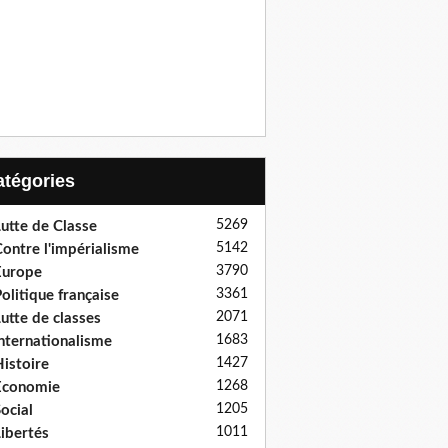
Catégories
5269
utte de Classe
5142
ontre l'impérialisme
3790
Europe
3361
olitique française
2071
utte de classes
1683
nternationalisme
1427
istoire
1268
Economie
1205
ocial
1011
ibertés