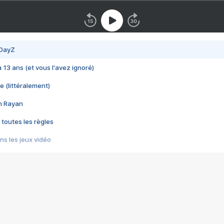
 DayZ
 a 13 ans (et vous l'avez ignoré)
e (littéralement)
im Rayan
 toutes les règles
s les jeux vidéo
us choquant de Rockstar ? - Le scandale BULLY
e plus moche de Steam
du RÊVE tourne au CAUCHEMAR
pendant 8 heures