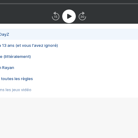
 DayZ
 a 13 ans (et vous l'avez ignoré)
e (littéralement)
im Rayan
 toutes les règles
s les jeux vidéo
us choquant de Rockstar ? - Le scandale BULLY
e plus moche de Steam
du RÊVE tourne au CAUCHEMAR
pendant 8 heures