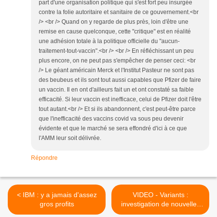
part d'une organisation politique qui s'est fort peu insurgée
contre la folie autoritaire et sanitaire de ce gouvernement.<br
/> <br /> Quand on y regarde de plus près, loin d'être une
remise en cause quelconque, cette "critique" est en réalité
une adhésion totale à la politique officielle du "aucun-
traitement-tout-vaccin".<br /> <br /> En réfléchissant un peu
plus encore, on ne peut pas s'empêcher de penser ceci: <br
/> Le géant américain Merck et l'Institut Pasteur ne sont pas
des beubeus et ils sont tout aussi capables que Pfizer de faire
un vaccin. Il en ont d'ailleurs fait un et ont constaté sa faible
efficacité. Si leur vaccin est inefficace, celui de Pfizer doit l'être
tout autant.<br /> Et si ils abandonnent, c'est peut-être parce
que l'inefficacité des vaccins covid va sous peu devenir
évidente et que le marché se sera effondré d'ici à ce que
l'AMM leur soit délivrée.
Répondre
< IBM : y a jamais d'assez
VIDEO - Variants :
gros profits
investigation de nouvelles
épidémies. L'opinion du