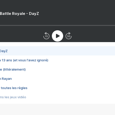
 Battle Royale - DayZ
 DayZ
 a 13 ans (et vous l'avez ignoré)
e (littéralement)
im Rayan
 toutes les règles
s les jeux vidéo
us choquant de Rockstar ? - Le scandale BULLY