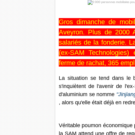
Gros dimanche de mobil
Aveyron. Plus de 2000 A
salariés de la fonderie. 
(ex-SAM Technologies) e
ferme de rachat, 365 emplo
La situation se tend dans le b
s'inquiètent de l'avenir de l'e
d'aluminium se nomme
"Jinjia
, alors qu'elle était déjà en red
Véritable poumon économique p
la SAM attend une offre de rep