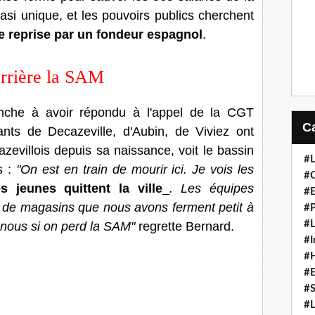
uasi unique, et les pouvoirs publics cherchent
e reprise par un fondeur espagnol
.
errière la SAM
nche à avoir répondu à l'appel de la CGT
ants de Decazeville, d'Aubin, de Viviez ont
zevillois depuis sa naissance, voit le bassin
#L
s :
"On est en train de mourir ici. Je vois les
#C
s jeunes quittent la ville
_
. Les équipes
#
eu de magasins que nous avons ferment petit à
#P
#L
r nous si on perd la SAM"
regrette Bernard.
#I
#H
#
#S
#L