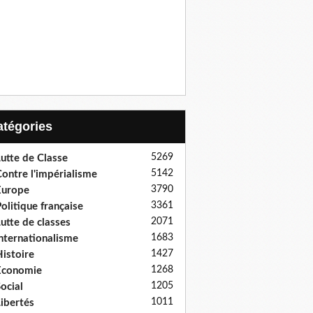
Catégories
5269
utte de Classe
5142
ontre l'impérialisme
3790
Europe
3361
olitique française
2071
utte de classes
1683
nternationalisme
1427
istoire
1268
Economie
1205
ocial
1011
ibertés