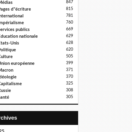
847
Médias
815
ages d"écriture
781
nternational
760
mpérialisme
669
ervices publics
629
ducation nationale
628
tats-Unis
620
olitique
505
ulture
399
nion européenne
371
Macron
370
déologie
325
apitalisme
308
ussie
305
anté
Archives
25