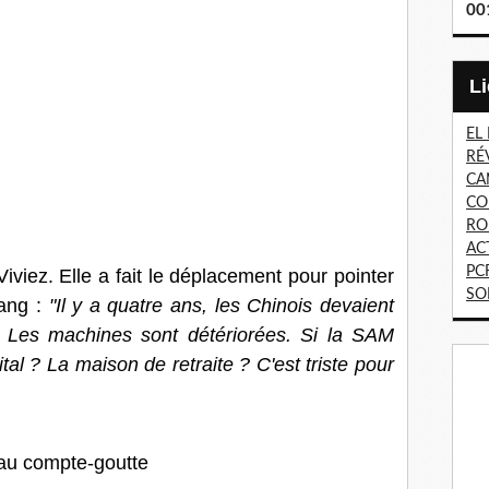
00
EL
RÉ
CA
CO
RO
AC
PC
Viviez. Elle a fait le déplacement pour pointer
SO
iang :
"Il y a quatre ans, les Chinois devaient
sé. Les machines sont détériorées. Si la SAM
ital ? La maison de retraite ? C'est triste pour
 au compte-goutte