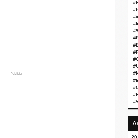
#
#P
#i
#I
#S
#E
#E
#P
#C
#U
#
Publicité
#I
#C
#R
#S
20