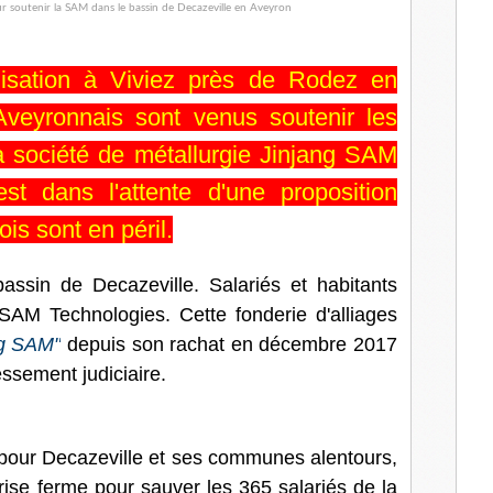
l
isation à Viviez près de Rodez en
veyronnais sont venus soutenir les
La société de métallurgie Jinjang SAM
st dans l'attente d'une proposition
is sont en péril.
assin de Decazeville. Salariés et habitants
x-SAM Technologies. Cette fonderie d'alliages
ng SAM"
depuis son rachat en décembre 2017
ressement judiciaire.
our Decazeville et ses communes alentours,
rise ferme pour sauver les 365 salariés de la