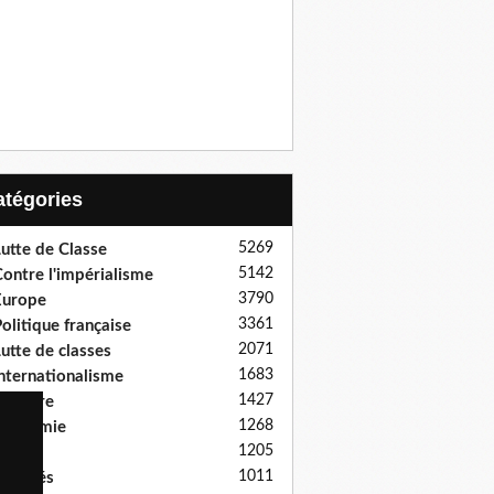
Catégories
5269
utte de Classe
5142
ontre l'impérialisme
3790
Europe
3361
olitique française
2071
utte de classes
1683
nternationalisme
1427
istoire
1268
Economie
1205
ocial
1011
ibertés