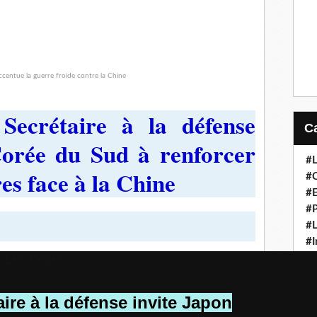
Secrétaire à la défense
Corée du Sud à renforcer
#L
res face à la Chine
#C
#
#P
#L
#I
/ Les Crises
#H
#
#S
aire à la défense invite Japon
#L