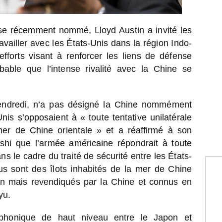
00
nse récemment nommé, Lloyd Austin a invité les
ravailler avec les États-Unis dans la région Indo-
fforts visant à renforcer les liens de défense
EL
bable que l’intense rivalité avec la Chine se
RÉ
CA
CO
RO
vendredi, n’a pas désigné la Chine nommément
AC
nis s’opposaient à « toute tentative unilatérale
PC
mer de Chine orientale » et a réaffirmé à son
SO
hi que l’armée américaine répondrait à toute
s le cadre du traité de sécurité entre les États-
s sont des îlots inhabités de la mer de Chine
pon mais revendiqués par la Chine et connus en
yu.
léphonique de haut niveau entre le Japon et