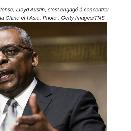
20
fense, Lloyd Austin, s’est engagé à concentrer
20
 la Chine et l’Asie. Photo : Getty Images/TNS
20
20
20
20
20
20
20
20
20
20
20
20
20
20
20
20
19