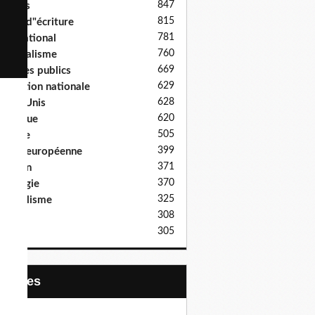
847
Médias
815
ages d"écriture
781
nternational
760
mpérialisme
669
ervices publics
629
ducation nationale
628
tats-Unis
620
olitique
505
ulture
399
nion européenne
371
Macron
370
déologie
325
apitalisme
308
ussie
305
anté
Archives
25