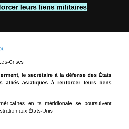
#
orcer leurs liens militaires
#P
#i
#I
#S
#E
#E
ou
#P
#C
 Les-Crises
#U
#
erment, le secrétaire à la défense des États
#I
#C
s alliés asiatiques à renforcer leurs liens
#R
#S
éricaines en ts méridionale se poursuivent
tration aux États-Unis
20