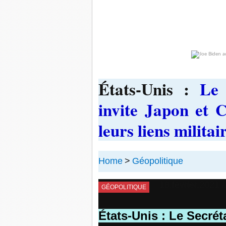
États-Unis :
Le 
invite Japon et 
leurs liens militai
Home
>
Géopolitique
18.février.2021
/
GÉOPOLITIQUE
États-Unis : Le Secrét