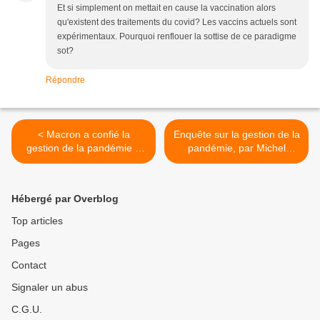
Et si simplement on mettait en cause la vaccination alors
qu'existent des traitements du covid? Les vaccins actuels sont
expérimentaux. Pourquoi renflouer la sottise de ce paradigme
sot?
Répondre
< Macron a confié la
Enquête sur la gestion de la
gestion de la pandémie à
pandémie, par Michel
des consultants proches du
Collon >
Mossad et de la CIA avec la
Bain & Company.
Hébergé par Overblog
Top articles
Pages
Contact
Signaler un abus
C.G.U.