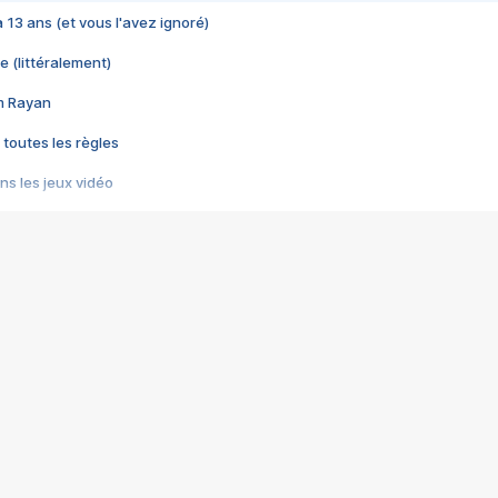
 a 13 ans (et vous l'avez ignoré)
e (littéralement)
im Rayan
 toutes les règles
s les jeux vidéo
us choquant de Rockstar ? - Le scandale BULLY
e plus moche de Steam
du RÊVE tourne au CAUCHEMAR
pendant 8 heures
it… à tort
umiliés par un jeu vidéo
ire - Final Fantasy 8