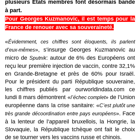
plusieurs États membres font désormais bande
à part.
Pour Georges Kuzmanovic, il est temps pour la
France de renouer avec sa souveraineté.
«
Évidemment, ces chiffres sont éloquents, ils parlent
», s’insurge Georges Kuzmanovic au
d’eux-mêmes
micro de
: autour de 6% des Européens ont
Sputnik
reçu leur première injection de vaccin, contre 32,1%
en Grande-Bretagne et près de 60% pour Israël.
Pour le président du parti République souveraine,
les chiffres publiés par ourworldindata.com ce
lundi 8 mars démontrent «
» de l’Union
l’échec complet
européenne dans la crise sanitaire: «
C’est plutôt une
». Face
très grande décoordination entre pays européens
à la lenteur de l’appareil bruxellois, la Hongrie, la
Slovaquie, la République tchèque ont fait le choix
de se tourner vers les vaccins russe et chinois.