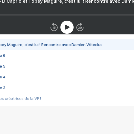
 DiCaprio et Tobey Maguire, c'est lui ! Rencontre avec Dam
bey Maguire, c'est lui ! Rencontre avec Damien Witecka
e 6
e 5
e 4
e 3
s créatrices de la VF !
e 2
e 1
e Mektoub My Love arrive enfin ! Rencontre avec Shaïn Boumedine et Sal