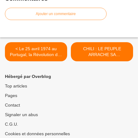
Ajouter un commentaire
< Le 25 avril 1974 au
CHILI : LE PEUPLE
Portugal, la Révolution des
ARRACHE SA
Oeillets : en chantant
CONSTITUANTE >
Grândola, le peuple et les
militaires en révolte libèrent
Hébergé par Overblog
le pays du fascisme , par
Jean LEVY, qui fut témoin
Top articles
de la Révolution des
Pages
Oeillets
Contact
Signaler un abus
C.G.U.
Cookies et données personnelles