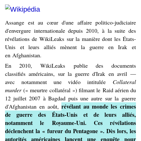
Assange est au cœur d'une affaire politico-judiciaire
d'envergure internationale depuis 2010, à la suite des
révélations de
WikiLeaks
sur la manière dont les
États-
Unis
et leurs alliés mènent la guerre en
Irak
et
en
Afghanistan
.
En 2010,
WikiLeaks
publie des
documents
classifiés
américains, sur la
guerre d'Irak
en
avril
—
avec notamment une vidéo intitulée
Collateral
murder
(
« meurtre collatéral »
) filmant le
Raid aérien du
12 juillet 2007 à Bagdad
puis une autre sur la
guerre
révélant au monde les
crimes
d'Afghanistan
en
août
,
de guerre
des
États-Unis
et de leurs alliés,
notamment le
Royaume-Uni
. Ces révélations
déclenchent la
« fureur du
Pentagone
»
. Dès lors, les
autorités américaines lancent une enquête pour