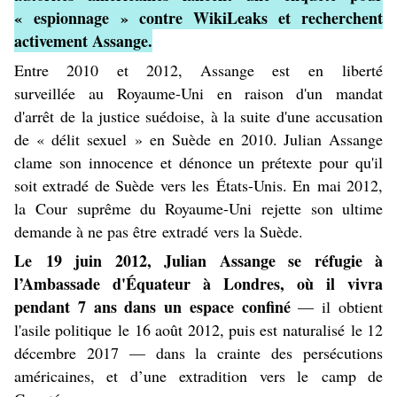
« espionnage » contre WikiLeaks et recherchent
activement Assange.
Entre 2010 et 2012, Assange est en
liberté
surveillée
au
Royaume-Uni
en raison d'un
mandat
d'arrêt
de la justice suédoise, à la suite d'une accusation
de « délit sexuel » en
Suède
en 2010. Julian Assange
clame son innocence et dénonce un prétexte pour qu'il
soit extradé de Suède vers les
États-Unis
. En
mai 2012
,
la
Cour suprême du Royaume-Uni
rejette son ultime
demande à ne pas être
extradé
vers la Suède.
Le
19 juin 2012
, Julian Assange se réfugie à
l’
Ambassade d'Équateur à Londres
, où il vivra
pendant 7 ans dans un espace confiné
— il obtient
l'
asile politique
le
16 août 2012
, puis est
naturalisé
le 12
décembre 2017 — dans la crainte des persécutions
américaines, et d’une
extradition
vers le
camp de