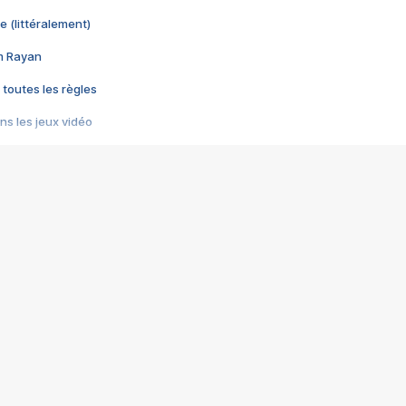
e (littéralement)
im Rayan
 toutes les règles
s les jeux vidéo
us choquant de Rockstar ? - Le scandale BULLY
e plus moche de Steam
du RÊVE tourne au CAUCHEMAR
pendant 8 heures
it… à tort
umiliés par un jeu vidéo
ire - Final Fantasy 8
ti un empire - Age of Empires