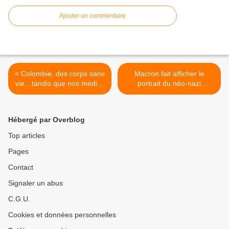
Ajouter un commentaire
< Colombie, des corps sans
Macron fait afficher le
vie…tandis que nos médias
portrait du néo-nazi
pleurent sur un néo nazi
bielorusse dans les
bielorusse...
aéroports français...un
héros pour le Président de
Hébergé par Overblog
la République ? >
Top articles
Pages
Contact
Signaler un abus
C.G.U.
Cookies et données personnelles