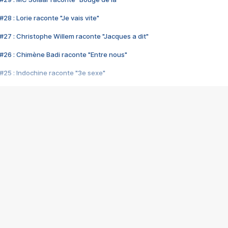
28 : Lorie raconte "Je vais vite"
#27 : Christophe Willem raconte "Jacques a dit"
#26 : Chimène Badi raconte "Entre nous"
#25 : Indochine raconte "3e sexe"
#24 : Zaho raconte "C'est chelou"
#23 : Patrick Bruel raconte "Au café des délices"
#22 : Kyo raconte "Le chemin"
#21 : Nolwenn Leroy raconte "Cassé"
#20 : Patrick Hernandez raconte "Born to be alive"
#19 : Lorie raconte "Près de moi"
#18 : Michael Jones raconte "A nos actes manqués" (avec Jean-Jacque
#17 : Khaled raconte "Aïcha"