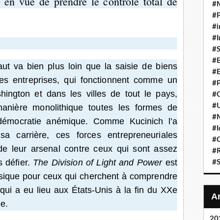
 en vue de prendre le contrôle total de
#
#P
#i
#I
#S
#E
ut va bien plus loin que la saisie de biens
#E
Ces entreprises, qui fonctionnent comme un
#P
ngton et dans les villes de tout le pays,
#C
#U
anière monolithique toutes les formes de
#
 démocratie anémique. Comme Kucinich l’a
#I
a carrière, ces forces entrepreneuriales
#C
de leur arsenal contre ceux qui sont assez
#R
 défier.
The Division of Light and Power
est
#S
ssique pour ceux qui cherchent à comprendre
 qui a eu lieu aux États-Unis à la fin du XXe
le.
20