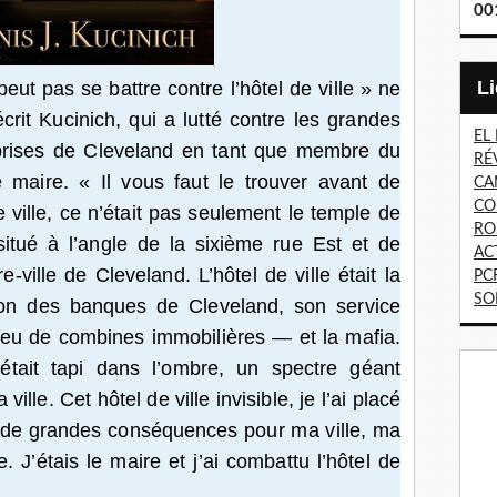
00
eut pas se battre contre l’hôtel de ville » ne
crit Kucinich, qui a lutté contre les grandes
EL
prises de Cleveland en tant que membre du
RÉ
 maire. « Il vous faut le trouver avant de
CA
CO
e ville, ce n’était pas seulement le temple de
RO
situé à l’angle de la sixième rue Est et de
AC
ville de Cleveland. L’hôtel de ville était la
PC
SO
tion des banques de Cleveland, son service
 lieu de combines immobilières — et la mafia.
 était tapi dans l’ombre, un spectre géant
ville. Cet hôtel de ville invisible, je l’ai placé
u de grandes conséquences pour ma ville, ma
 J’étais le maire et j’ai combattu l’hôtel de