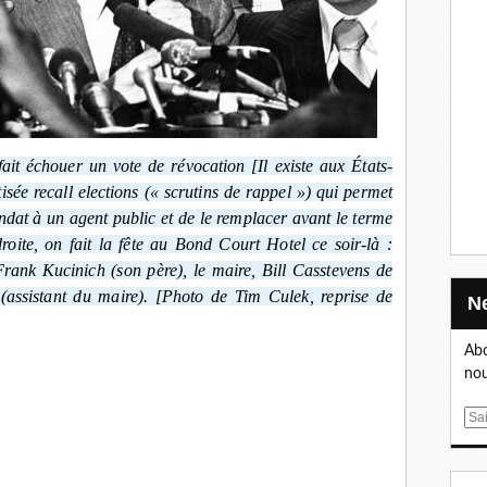
it échouer un vote de révocation [Il existe aux États-
sée recall elections (« scrutins de rappel ») qui permet
andat à un agent public et de le remplacer avant le terme
ite, on fait la fête au Bond Court Hotel ce soir-là :
rank Kucinich (son père), le maire, Bill Casstevens de
(assistant du maire). [Photo de Tim Culek, reprise de
Abo
nou
E
m
a
i