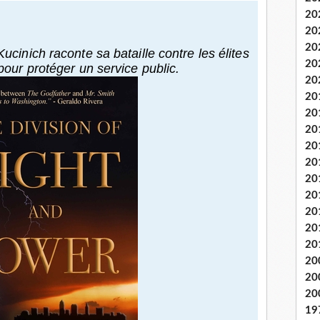
20
20
20
cinich raconte sa bataille contre les élites
20
pour protéger un service public.
20
20
20
20
20
20
20
20
20
20
20
20
20
20
19