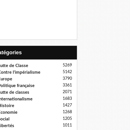
Catégories
5269
utte de Classe
5142
ontre l'impérialisme
3790
Europe
3361
olitique française
2071
utte de classes
1683
nternationalisme
1427
istoire
1268
Economie
1205
ocial
1011
ibertés