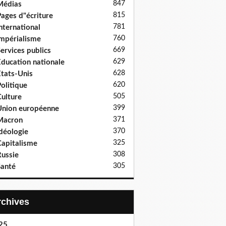
847
Médias
815
ages d"écriture
781
nternational
760
mpérialisme
669
ervices publics
629
ducation nationale
628
tats-Unis
620
olitique
505
ulture
399
nion européenne
371
Macron
370
déologie
325
apitalisme
308
ussie
305
anté
Archives
25