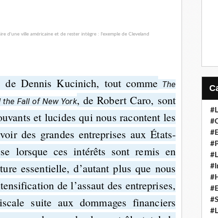
de Dennis Kucinich, tout comme
r
The
, de Robert Caro, sont
 the Fall of New York
#L
uvants et lucides qui nous racontent les
#C
oir des grandes entreprises aux États-
#
#P
se lorsque ces intérêts sont remis en
#L
cture essentielle, d’autant plus que nous
#I
#H
nsification de l’assaut des entreprises,
#
iscale suite aux dommages financiers
#S
#L