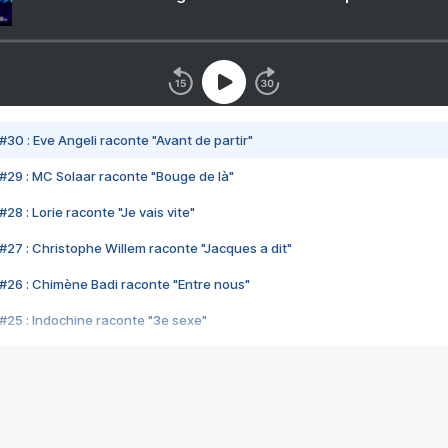
#30 : Eve Angeli raconte "Avant de partir"
#29 : MC Solaar raconte "Bouge de là"
28 : Lorie raconte "Je vais vite"
#27 : Christophe Willem raconte "Jacques a dit"
#26 : Chimène Badi raconte "Entre nous"
#25 : Indochine raconte "3e sexe"
#24 : Zaho raconte "C'est chelou"
#23 : Patrick Bruel raconte "Au café des délices"
#22 : Kyo raconte "Le chemin"