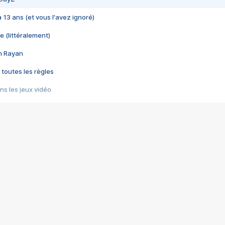
 a 13 ans (et vous l'avez ignoré)
e (littéralement)
im Rayan
 toutes les règles
s les jeux vidéo
us choquant de Rockstar ? - Le scandale BULLY
e plus moche de Steam
du RÊVE tourne au CAUCHEMAR
pendant 8 heures
it… à tort
umiliés par un jeu vidéo
ire - Final Fantasy 8