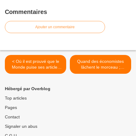
Commentaires
Ajouter un commentaire
< Où il est prouvé que le
Quand des économistes
Monde puise ses articles
lâchent le morceau ;
sur la Chine dans le marigot
"L'objectif, en supprimant
de l’OTAN
les régimes spéciaux, est
de faire baisser les
Hébergé par Overblog
pensions publiques de
façon à ouvrir la porte à la
Top articles
capitalisation". >
Pages
Contact
Signaler un abus
C.G.U.