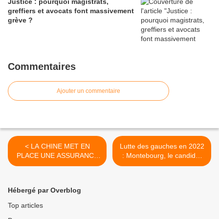
Justice : pourquoi magistrats,
greffiers et avocats font massivement
grève ?
Commentaires
Ajouter un commentaire
< LA CHINE MET EN
Lutte des gauches en 2022
PLACE UNE ASSURANCE
: Montebourg, le candidat
MATERNITÉ
de la «remontada» de la
France périphérique ? >
Hébergé par Overblog
Top articles