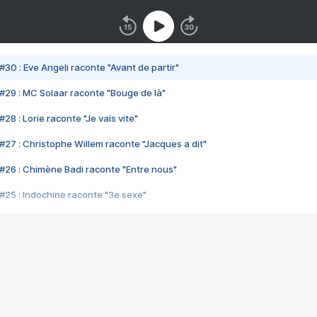
#30 : Eve Angeli raconte "Avant de partir"
#29 : MC Solaar raconte "Bouge de là"
28 : Lorie raconte "Je vais vite"
#27 : Christophe Willem raconte "Jacques a dit"
#26 : Chimène Badi raconte "Entre nous"
#25 : Indochine raconte "3e sexe"
#24 : Zaho raconte "C'est chelou"
#23 : Patrick Bruel raconte "Au café des délices"
#22 : Kyo raconte "Le chemin"
#21 : Nolwenn Leroy raconte "Cassé"