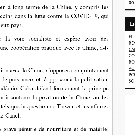
00
ien à long terme de la Chine, y compris les
accins dans la lutte contre la COVID-19, qui
 deux pays.
la voie socialiste et espère avoir des
EL
RÉ
une coopération pratique avec la Chine, a-t-
CA
CO
RO
ion avec la Chine, s’opposera conjointement
AC
PC
 de puissance, et s’opposera à la politisation
SO
pandémie. Cuba défend fermement le principe
a à soutenir la position de la Chine sur les
tels que la question de Taïwan et les affaires
az-Canel.
 grave pénurie de nourriture et de matériel