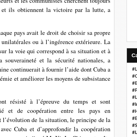
heurts et les communistes cherchent toujours
et ils obtiennent la victoire par la lutte, a
aque pays avait le droit de choisir sa propre
 unilatérales ou à l’ingérence extérieure. La
ur la voie qui correspond à sa situation et à
a souveraineté et la sécurité nationales, a
ine continuerait à fournir l’aide dont Cuba a
#L
#C
idémie et améliorer les moyens de subsistance
#
#P
#L
ont résisté à l’épreuve du temps et sont
#I
ié et de coopération entre les pays en
#H
l’évolution de la situation, le principe de la
#
#S
 avec Cuba et d’approfondir la coopération
#L