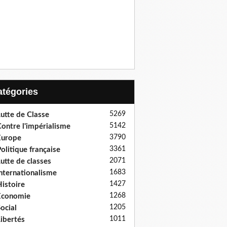
Catégories
5269
utte de Classe
5142
ontre l'impérialisme
3790
Europe
3361
olitique française
2071
utte de classes
1683
nternationalisme
1427
istoire
1268
Economie
1205
ocial
1011
ibertés