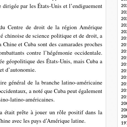
 dirigée par les États-Unis et l’endiguement
20
20
20
20
 du Centre de droit de la région Amérique
20
té chinoise de science politique et de droit, a
20
a Chine et Cuba sont des camarades proches
20
combattants contre l’hégémonie occidentale.
20
20
tée géopolitique des États-Unis, mais Cuba a
20
et d’autonomie.
20
20
ire général de la branche latino-américaine
20
 occidentaux, a noté que Cuba peut également
20
20
 sino-latino-américaines.
20
20
était prête à jouer un rôle positif dans la
20
Chine avec les pays d’Amérique latine.
19