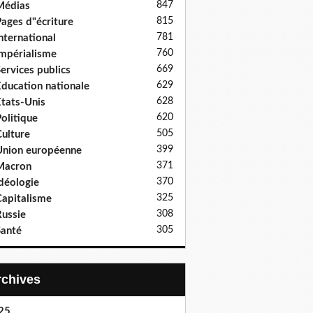
847
Médias
815
ages d"écriture
781
nternational
760
mpérialisme
669
ervices publics
629
ducation nationale
628
tats-Unis
620
olitique
505
ulture
399
nion européenne
371
Macron
370
déologie
325
apitalisme
308
ussie
305
anté
Archives
25