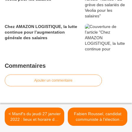
Chez AMAZON LOGISTIQUE, la lutte
continue pour l’augmentation
générale des salaires
Commentaires
Ajouter un commentaire
< Manif's du jeudi 27 janvier
Fabien Roussel, candidat
2022 : lieux et horaire des
communiste à l'élection
manif's par ville : CGsT -
présidentielle, répond aux
FSU - FO - Solidaires -
questions des auditeurs de