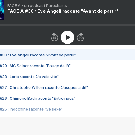
FACE A - un podcast Purecharts
FACE A #30 : Eve Angeli raconte "Avant de partir"
#30 : Eve Angeli raconte "Avant de partir"
#29 : MC Solaar raconte "Bouge de là"
28 : Lorie raconte "Je vais vite"
#27 : Christophe Willem raconte "Jacques a dit"
#26 : Chimène Badi raconte "Entre nous"
#25 : Indochine raconte "3e sexe"
#24 : Zaho raconte "C'est chelou"
#23 : Patrick Bruel raconte "Au café des délices"