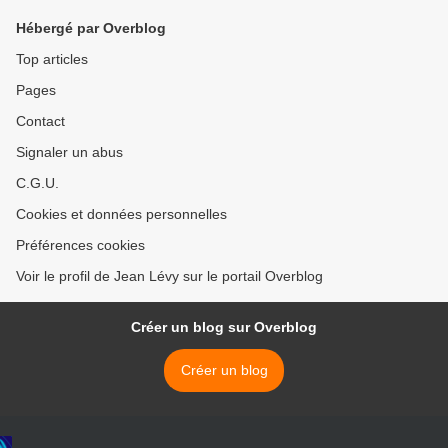
Organisations de jeunesse
franceinfo...Un renouveau
Hébergé par Overblog
et étudiante pour la
du PCF ?Lecteurs, qu'en
mobilisation sociale
pensez-vous ? >
Top articles
Pages
Contact
Signaler un abus
C.G.U.
Cookies et données personnelles
Préférences cookies
Voir le profil de Jean Lévy sur le portail Overblog
Créer un blog sur Overblog
Créer un blog