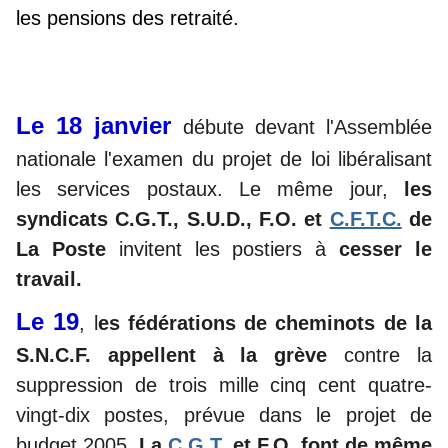
les pensions des retraité.
Le 18 janvier
débute devant l'Assemblée
nationale l'examen du projet de loi libéralisant
les services postaux. Le même jour,
les
syndicats C.G.T., S.U.D., F.O. et
C.F.T.C.
de
La Poste
invitent les postiers à
cesser le
travail.
Le 19
, l
es fédérations de cheminots de la
S.N.C.F. appellent à la grève
contre la
suppression de trois mille cinq cent quatre-
vingt-dix postes, prévue dans le projet de
budget 2005.
La
C.G.T.
et F.O. font de même