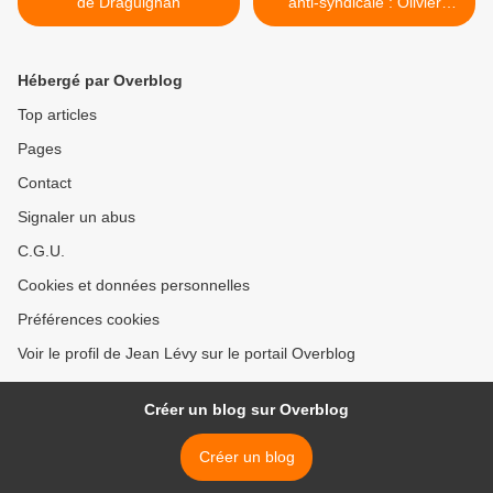
de Draguignan
anti-syndicale : Olivier
MATEU secrétaire de l'UD
CGT des Bouches-du-
Rhône convoqué à la
Hébergé par Overblog
gendarmerie >
Top articles
Pages
Contact
Signaler un abus
C.G.U.
Cookies et données personnelles
Préférences cookies
Voir le profil de Jean Lévy sur le portail Overblog
Créer un blog sur Overblog
Créer un blog