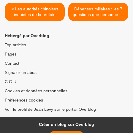
< Les autorités chinoises
Dépenses miliaires : les 7
inquiètes de la brutale
questions que personne ne
disparition de Julien
pose jamais >
BUGIER des écrans
d'Antenne 2 ?
Hébergé par Overblog
Top articles
Pages
Contact
Signaler un abus
C.G.U.
Cookies et données personnelles
Préférences cookies
Voir le profil de Jean Lévy sur le portail Overblog
Créer un blog sur Overblog