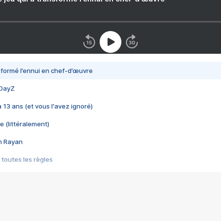
nsformé l’ennui en chef-d’œuvre
 DayZ
 a 13 ans (et vous l'avez ignoré)
e (littéralement)
im Rayan
 toutes les règles
s les jeux vidéo
us choquant de Rockstar ? - Le scandale BULLY
e plus moche de Steam