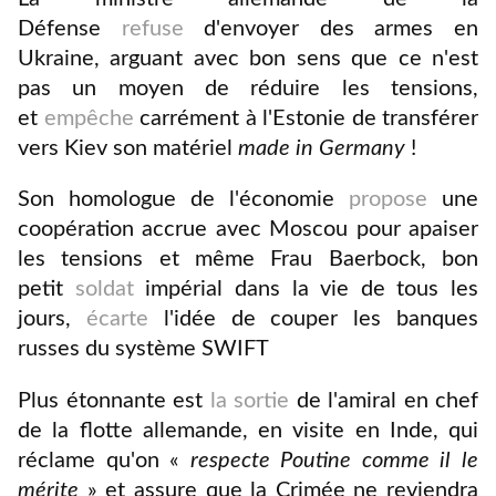
Défense
refuse
d'envoyer des armes en
Ukraine, arguant avec bon sens que ce n'est
pas un moyen de réduire les tensions,
et
empêche
carrément à l'Estonie de transférer
vers Kiev son matériel
made in Germany
!
Son homologue de l'économie
propose
une
coopération accrue avec Moscou pour apaiser
les tensions et m
ême Frau Baerbock, bon
petit
soldat
impérial dans la vie de tous les
jours,
écarte
l'idée de couper les banques
russes du système SWIFT
P
lus étonnante est
la sortie
de l'amiral en chef
de la flotte allemande, en visite en Inde, qui
réclame qu'on
«
r
especte Poutine comme il le
mérite
» et assure que la Crimée ne reviendra