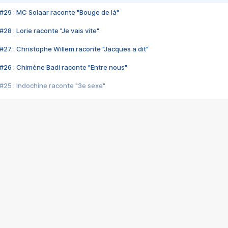
#29 : MC Solaar raconte "Bouge de là"
28 : Lorie raconte "Je vais vite"
#27 : Christophe Willem raconte "Jacques a dit"
#26 : Chimène Badi raconte "Entre nous"
#25 : Indochine raconte "3e sexe"
#24 : Zaho raconte "C'est chelou"
#23 : Patrick Bruel raconte "Au café des délices"
#22 : Kyo raconte "Le chemin"
#21 : Nolwenn Leroy raconte "Cassé"
#20 : Patrick Hernandez raconte "Born to be alive"
#19 : Lorie raconte "Près de moi"
#18 : Michael Jones raconte "A nos actes manqués" (avec Jean-Jacque