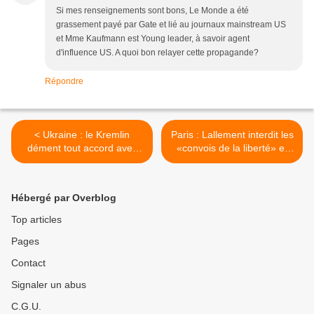
Si mes renseignements sont bons, Le Monde a été
grassement payé par Gate et lié au journaux mainstream US
et Mme Kaufmann est Young leader, à savoir agent
d'influence US. A quoi bon relayer cette propagande?
Répondre
< Ukraine : le Kremlin
Paris : Lallement interdit les
dément tout accord avec
«convois de la liberté» et
Paris, qui n'est pas
appelle la police à la
l'interlocuteur approprié
«fermeté» >
Hébergé par Overblog
Top articles
Pages
Contact
Signaler un abus
C.G.U.