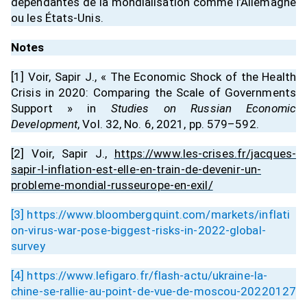
dépendantes de la mondialisation comme l’Allemagne
ou les États-Unis.
Notes
[1]
Voir, Sapir J., « The Economic Shock of the Health
Crisis in 2020: Comparing the Scale of Governments
Support » in
Studies on Russian Economic
Development
, Vol. 32, No. 6, 2021, pp. 579–592.
[2]
Voir, Sapir J.,
https://www.les-crises.fr/jacques-
sapir-l-inflation-est-elle-en-train-de-devenir-un-
probleme-mondial-russeurope-en-exil/
[3]
https://www.bloombergquint.com/markets/inflati
on-virus-war-pose-biggest-risks-in-2022-global-
survey
[4]
https://www.lefigaro.fr/flash-actu/ukraine-la-
chine-se-rallie-au-point-de-vue-de-moscou-20220127