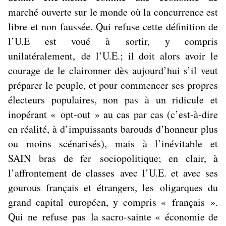
marché ouverte sur le monde où la concurrence est
libre et non faussée
. Qui refuse cette définition de
l’U.E est voué à
sortir, y compris
unilatéralement,
de l’U.E.; il doit alors avoir le
courage de le claironner dès aujourd’hui s’il veut
préparer le peuple, et pour commencer ses propres
électeurs populaires, non pas à un ridicule et
inopérant « opt-out » au cas par cas (c’est-à-dire
en réalité, à d’impuissants barouds d’honneur plus
ou moins scénarisés), mais à l’inévitable et
SAIN
bras de fer
sociopolitique; en clair, à
l’
affrontement de classes
avec l’U.E. et avec ses
gourous français et étrangers, les
oligarques du
grand capital européen
, y compris « français ».
Qui
ne
refuse
pas
la sacro-sainte « économie de