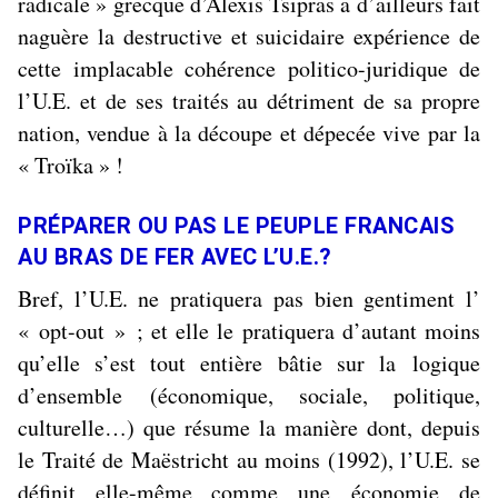
radicale » grecque d’Alexis Tsipras a d’ailleurs fait
naguère la destructive et suicidaire expérience de
cette implacable cohérence politico-juridique de
l’U.E. et de ses traités au détriment de sa propre
nation, vendue à la découpe et dépecée vive par la
« Troïka » !
PRÉPARER
OU PAS
LE PEUPLE FRANCAIS
AU BRAS DE FER AVEC L’U.E.?
Bref, l’U.E. ne pratiquera pas bien gentiment l’
« opt-out » ; et elle le pratiquera d’autant moins
qu’elle s’est tout entière bâtie sur la
logique
d’ensemble
(économique, sociale, politique,
culturelle…) que résume la manière dont, depuis
le Traité de Maëstricht au moins (1992), l’U.E. se
définit elle-même comme une
économie de