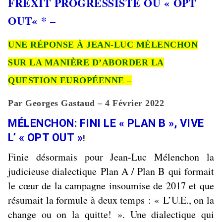
FREXIT PROGRESSISTE OU «
OPT
OUT
« * –
UNE RÉPONSE À JEAN-LUC MÉLENCHON
SUR LA MANIÈRE D’ABORDER LA
QUESTION EUROPÉENNE –
Par Georges Gastaud – 4 Février 2022
MÉLENCHON: FINI LE « PLAN B », VIVE
L’ « OPT OUT »
!
Finie désormais pour Jean-Luc Mélenchon la
judicieuse dialectique
Plan A / Plan B
qui formait
le cœur de la campagne insoumise de 2017 et que
résumait la formule à deux temps : «
L’U.E., on la
change ou on la quitte!
». Une dialectique qui