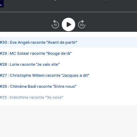
#30 : Eve Angeli raconte "Avant de partir"
#29 : MC Solaar raconte "Bouge de là"
28 : Lorie raconte "Je vais vite"
#27 : Christophe Willem raconte "Jacques a dit"
#26 : Chimène Badi raconte "Entre nous"
#25 : Indochine raconte "3e sexe"
#24 : Zaho raconte "C'est chelou"
#23 : Patrick Bruel raconte "Au café des délices"
#22 : Kyo raconte "Le chemin"