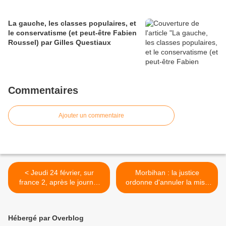
La gauche, les classes populaires, et
le conservatisme (et peut-être Fabien
Roussel) par Gilles Questiaux
Commentaires
Ajouter un commentaire
< Jeudi 24 février, sur
Morbihan : la justice
france 2, après le journal
ordonne d'annuler la mise
télévisé de 20 h : haro sur
en service d'un parc éolien
Poutine !
déjà construit olienne
Morbihan condamné justice
Hébergé par Overblog
Images >