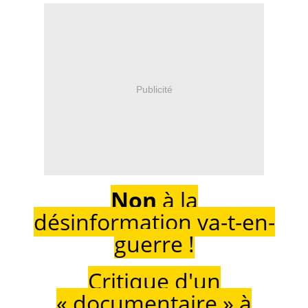
Publicité
Non
à la
désinformation va-t-en-
guerre !
Critique d'un
« documentaire » à