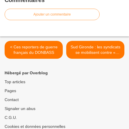
Commentaires
Ajouter un commentaire
< Ces reporters de guerre
Sud Gironde : les syndicats
français du DONBASS
se mobilisent contre «
l’externalisation du bio
nettoyage » à l’hôpital >
Hébergé par Overblog
Top articles
Pages
Contact
Signaler un abus
C.G.U.
Cookies et données personnelles