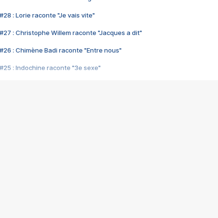
28 : Lorie raconte "Je vais vite"
#27 : Christophe Willem raconte "Jacques a dit"
#26 : Chimène Badi raconte "Entre nous"
#25 : Indochine raconte "3e sexe"
#24 : Zaho raconte "C'est chelou"
#23 : Patrick Bruel raconte "Au café des délices"
#22 : Kyo raconte "Le chemin"
#21 : Nolwenn Leroy raconte "Cassé"
#20 : Patrick Hernandez raconte "Born to be alive"
#19 : Lorie raconte "Près de moi"
#18 : Michael Jones raconte "A nos actes manqués" (avec Jean-Jacque
#17 : Khaled raconte "Aïcha"