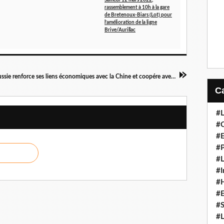
Samedi 12 mars 2022,
rassemblement à 10h à la gare
de Bretenoux-Biars (Lot) pour
l’amélioration de la ligne
Brive/Aurillac
La Russie renforce ses liens économiques avec la Chine et coopére avec Pékin en matière de technologie
#L
#C
#
#P
#L
#I
#H
#
#S
#L