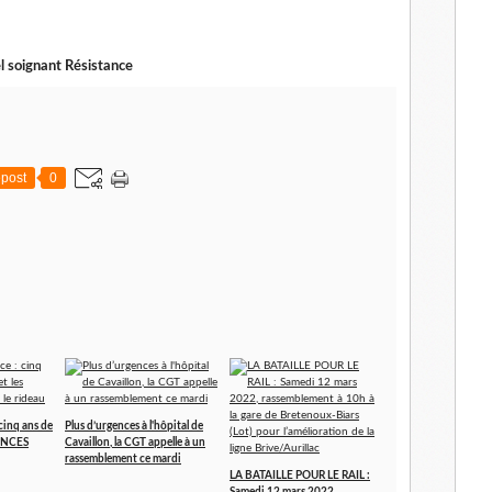
l
 soignant Résistance
post
0
 cinq ans de
Plus d’urgences à l'hôpital de
GENCES
Cavaillon, la CGT appelle à un
rassemblement ce mardi
LA BATAILLE POUR LE RAIL :