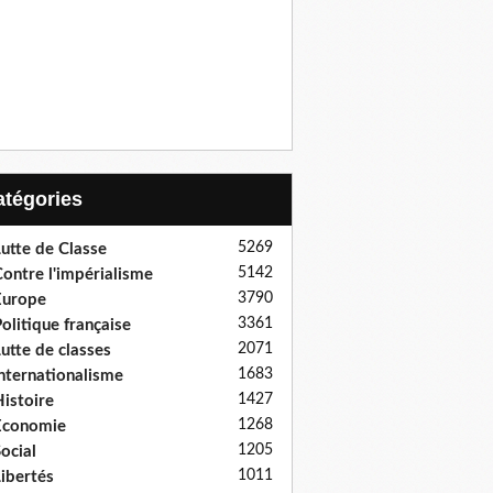
Catégories
5269
utte de Classe
5142
ontre l'impérialisme
3790
Europe
3361
olitique française
2071
utte de classes
1683
nternationalisme
1427
istoire
1268
Economie
1205
ocial
1011
ibertés