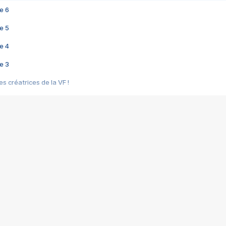
e 6
e 5
e 4
e 3
s créatrices de la VF !
e 2
e 1
e Mektoub My Love arrive enfin ! Rencontre avec Shaïn Boumedine et Sal
i : après Toni en famille
elle réalise le bouleversant Dites lui que je l'aime
ais ! Rencontre autour de Vie privée de Rebecca Zlotowski
 de Marguerite, Grave... Rencontre avec Ella Rumpf