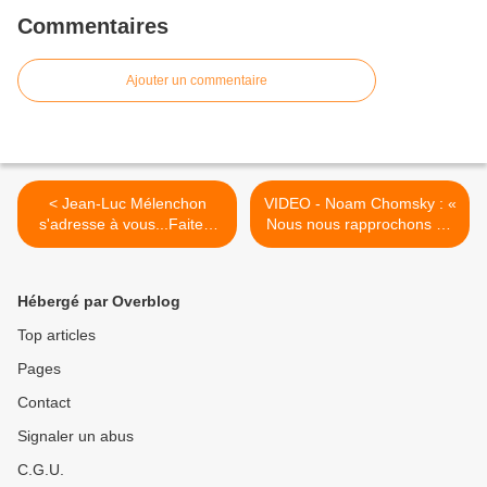
Commentaires
Ajouter un commentaire
< Jean-Luc Mélenchon
VIDEO - Noam Chomsky : «
s'adresse à vous...Faites-
Nous nous rapprochons du
vous votre opinion
point le plus dangereux de
l’histoire de l’humanité » >
Hébergé par Overblog
Top articles
Pages
Contact
Signaler un abus
C.G.U.