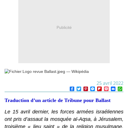
Publicité
25 avril 2022
F
T
P
M
F
P
E
W
a
w
i
e
l
o
m
h
c
i
n
s
i
c
a
a
Traduction d’un article de Tribune pour Ballast
e
t
t
s
p
k
i
t
b
t
e
e
b
e
l
s
o
e
r
n
o
t
A
Le 15 avril dernier, les forces armées israéliennes
o
r
e
g
a
p
ont pris d’assaut la mosquée al-Aqsa, à Jérusalem,
k
s
e
r
p
t
r
d
troisième « lieu saint » de la religion musulmane.