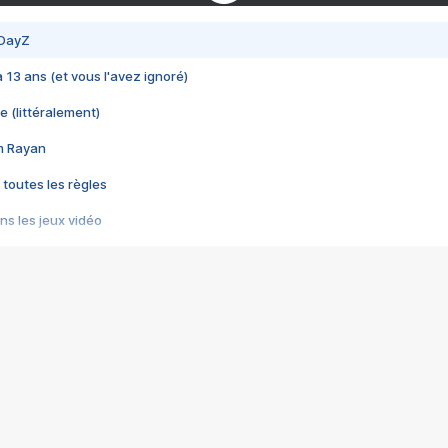
 DayZ
 a 13 ans (et vous l'avez ignoré)
e (littéralement)
im Rayan
 toutes les règles
s les jeux vidéo
us choquant de Rockstar ? - Le scandale BULLY
e plus moche de Steam
du RÊVE tourne au CAUCHEMAR
pendant 8 heures
it… à tort
umiliés par un jeu vidéo