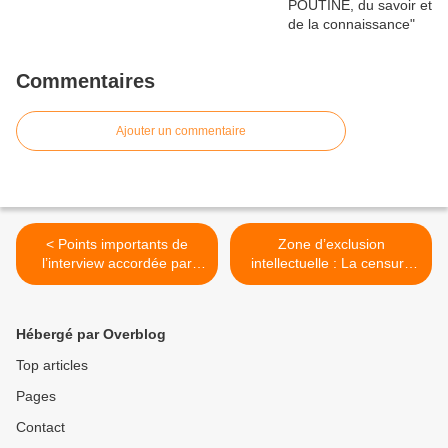
Commentaires
Ajouter un commentaire
< Points importants de
Zone d’exclusion
l’interview accordée par
intellectuelle : La censure
Lavrov au média India
en ligne de la dissidence
Today
devient la nouvelle norme >
Hébergé par Overblog
Top articles
Pages
Contact