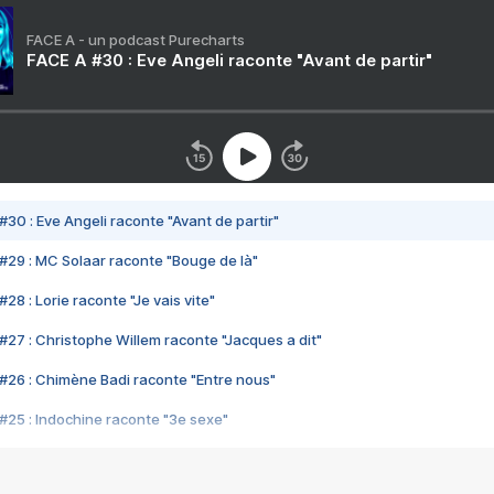
FACE A - un podcast Purecharts
FACE A #30 : Eve Angeli raconte "Avant de partir"
#30 : Eve Angeli raconte "Avant de partir"
#29 : MC Solaar raconte "Bouge de là"
28 : Lorie raconte "Je vais vite"
#27 : Christophe Willem raconte "Jacques a dit"
#26 : Chimène Badi raconte "Entre nous"
#25 : Indochine raconte "3e sexe"
#24 : Zaho raconte "C'est chelou"